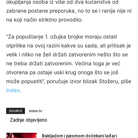
okupljanja osoba iz više od dva kućanstva od
zabrane postane preporuka, no to se i ranije nije ni
na koji način striktno provodilo.
“Za popuštanje 1. ožujka brojke moraju ostati
otprilike na ovoj razini kakve su sada, ali pritisak je
velik i nitko ne želi držati zatvorenim nešto što se
ne treba držati zatvorenim. Većina toga je već
otvorena pa ostaje uski krug onoga što se još
može popustiti”, poručuje izvor blizak Stožeru, piše
Index
.
SOURCE
Index.hr
Zadnje objavljeno
Bakljadom i pjesmom dočekani lađari