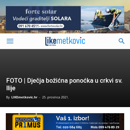
-
FOTO | Dječja božićna ponoćka u crkvi sv.
Ilije
By
LIKEmetkovic.hr
-
25. prosinca 2021.