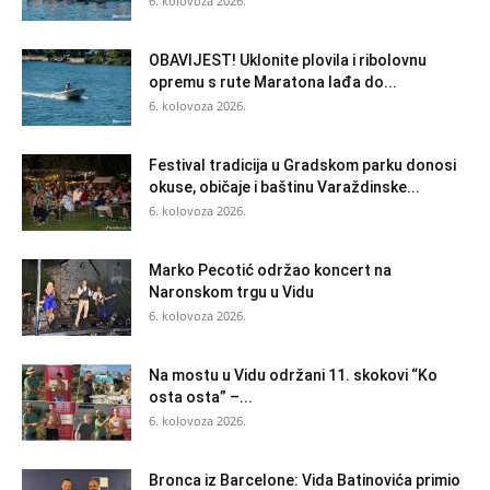
6. kolovoza 2026.
OBAVIJEST! Uklonite plovila i ribolovnu
opremu s rute Maratona lađa do...
6. kolovoza 2026.
Festival tradicija u Gradskom parku donosi
okuse, običaje i baštinu Varaždinske...
6. kolovoza 2026.
Marko Pecotić održao koncert na
Naronskom trgu u Vidu
6. kolovoza 2026.
Na mostu u Vidu održani 11. skokovi “Ko
osta osta” –...
6. kolovoza 2026.
Bronca iz Barcelone: Vida Batinovića primio