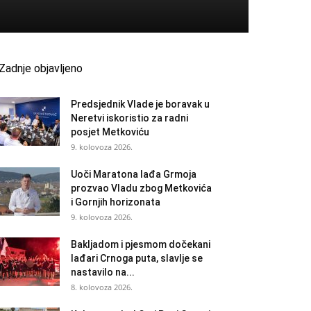
Zadnje objavljeno
Predsjednik Vlade je boravak u
Neretvi iskoristio za radni
posjet Metkoviću
9. kolovoza 2026.
Uoči Maratona lađa Grmoja
prozvao Vladu zbog Metkovića
i Gornjih horizonata
9. kolovoza 2026.
Bakljadom i pjesmom dočekani
lađari Crnoga puta, slavlje se
nastavilo na...
8. kolovoza 2026.