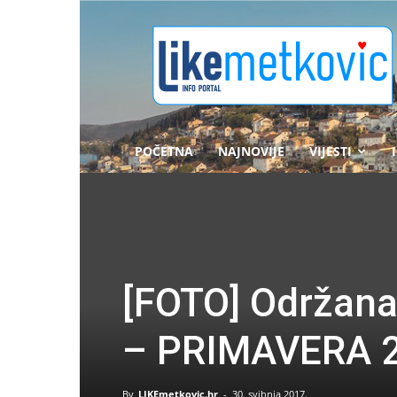
likemetkovic.hr
POČETNA
NAJNOVIJE
VIJESTI
[FOTO] Održana 
– PRIMAVERA 2
By
LIKEmetkovic.hr
-
30. svibnja 2017.