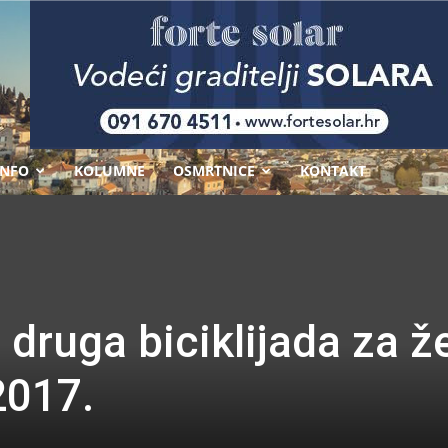
-
INFO
KOLUMNE
OSMRTNICE
KONTAKT
druga biciklijada za ž
017.