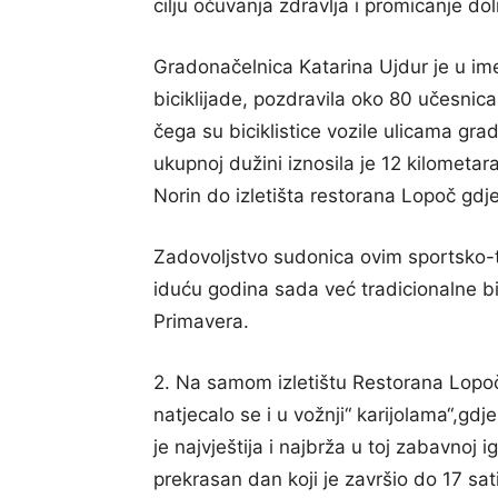
cilju očuvanja zdravlja i promicanje dol
Gradonačelnica Katarina Ujdur je u im
biciklijade, pozdravila oko 80 učesnic
čega su biciklistice vozile ulicama gra
ukupnoj dužini iznosila je 12 kilometar
Norin do izletišta restorana Lopoč gdj
Zadovoljstvo sudonica ovim sportsko-t
iduću godina sada već tradicionalne bi
Primavera.
2. Na samom izletištu Restorana Lopoč,
natjecalo se i u vožnji“ karijolama“,gd
je najvještija i najbrža u toj zabavnoj i
prekrasan dan koji je završio do 17 sat