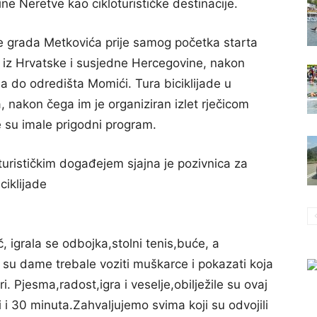
ine Neretve kao cikloturističke destinacije.
e grada Metkovića prije samog početka starta
a iz Hrvatske i susjedne Hercegovine, nakon
da do odredišta Momići. Tura biciklijade u
a, nakon čega im je organiziran izlet rječicom
e su imale prigodni program.
urističkim događejem sjajna je pozivnica za
ciklijade
 igrala se odbojka,stolni tenis,buće, a
je su dame trebale voziti muškarce i pokazati koja
gri. Pjesma,radost,igra i veselje,obilježile su ovaj
i i 30 minuta.Zahvaljujemo svima koji su odvojili