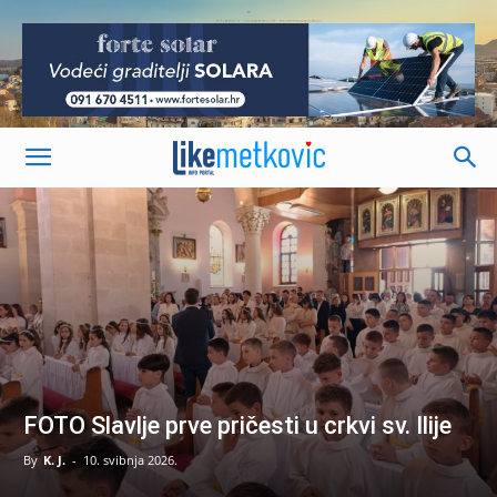
-
FOTO Slavlje prve pričesti u crkvi sv. Ilije
By
K. J.
-
10. svibnja 2026.