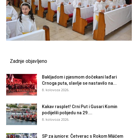
Zadnje objavljeno
Bakljadom i pjesmom dočekani lađari
Crnoga puta, slavlje se nastavilo na...
8. kolovoza 2026.
Kakav rasplet! Crni Put i Gusari Komin
podijelili pobjedu na 29....
8. kolovoza 2026.
SP za juniore: Četverac s Rokom Mijićem