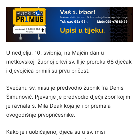
U nedjelju, 10. svibnja, na Majčin dan u
metkovskoj župnoj crkvi sv. Ilije proroka 68 dječak
i djevojčica primili su prvu pričest.
Svečanu sv. misu je predvodio župnik fra Denis
Šimunović. Pjevanje je predvodio dječji zbor kojim
je ravnala s. Mila Deak koja je i pripremala
ovogodišnje prvopričesnike.
Kako je i uobičajeno, djeca su u sv. misi