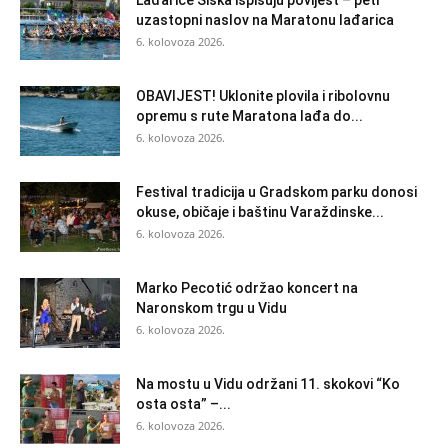
Lađarice Siska ispisuju povijest – peti
uzastopni naslov na Maratonu lađarica
6. kolovoza 2026.
OBAVIJEST! Uklonite plovila i ribolovnu
opremu s rute Maratona lađa do...
6. kolovoza 2026.
Festival tradicija u Gradskom parku donosi
okuse, običaje i baštinu Varaždinske...
6. kolovoza 2026.
Marko Pecotić održao koncert na
Naronskom trgu u Vidu
6. kolovoza 2026.
Na mostu u Vidu održani 11. skokovi “Ko
osta osta” –...
6. kolovoza 2026.