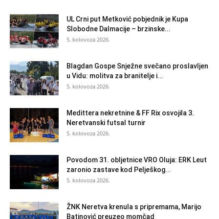
UL Crni put Metković pobjednik je Kupa
Slobodne Dalmacije – brzinske...
5. kolovoza 2026.
Blagdan Gospe Snježne svečano proslavljen
u Vidu: molitva za branitelje i...
5. kolovoza 2026.
Medittera nekretnine & FF Rix osvojila 3.
Neretvanski futsal turnir
5. kolovoza 2026.
Povodom 31. obljetnice VRO Oluja: ERK Leut
zaronio zastave kod Pelješkog...
5. kolovoza 2026.
ŽNK Neretva krenula s pripremama, Marijo
Batinović preuzeo momčad