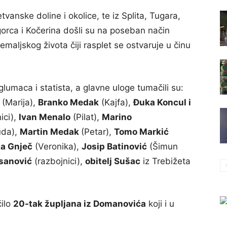
tvanske doline i okolice, te iz Splita, Tugara,
rgorca i Kočerina došli su na poseban način
emaljskog života čiji rasplet se ostvaruje u činu
glumaca i statista, a glavne uloge tumačili su:
(Marija),
Branko Medak
(Kajfa),
Đuka Koncul i
ici),
Ivan Menalo
(Pilat),
Marino
uda),
Martin Medak
(Petar),
Tomo Markić
a Gnječ
(Veronika),
Josip Batinović
(Šimun
sanović
(razbojnici),
obitelj Sušac
iz Trebižeta
čilo
20-tak župljana iz Domanovića
koji i u