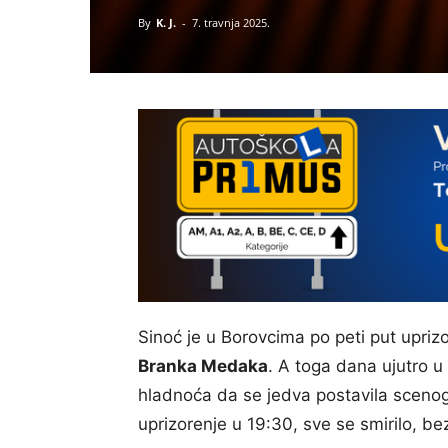
By
K. J.
-
7. travnja 2025.
Sinoć je u Borovcima po peti put upri
Branka Medaka
. A toga dana ujutro u
hladnoća da se jedva postavila scenog
uprizorenje u 19:30, sve se smirilo, be