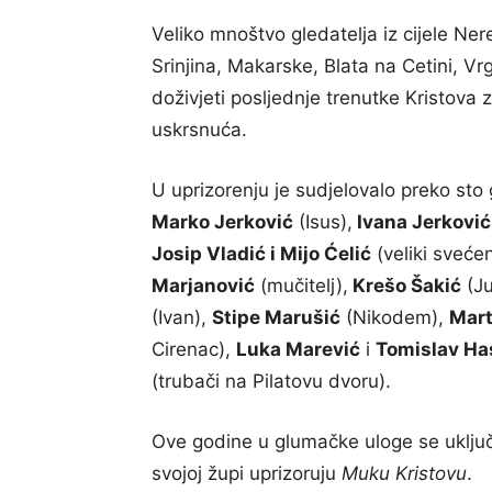
Veliko mnoštvo gledatelja iz cijele Nere
Srinjina, Makarske, Blata na Cetini, V
doživjeti posljednje trenutke Kristova z
uskrsnuća.
U uprizorenju je sudjelovalo preko sto 
Marko Jerković
(Isus),
Ivana Jerković
Josip Vladić i Mijo Ćelić
(veliki svećen
Marjanović
(mučitelj),
Krešo Šakić
(J
(Ivan),
Stipe Marušić
(Nikodem),
Mart
Cirenac),
Luka Marević
i
Tomislav Ha
(trubači na Pilatovu dvoru).
Ove godine u glumačke uloge se uklju
svojoj župi uprizoruju
Muku Kristovu
.