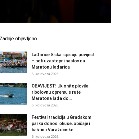
Zadnje objavljeno
Lađarice Siska ispisuju povijest
– peti uzastopni naslov na
Maratonu lađarica
6. kolovoza 2026.
OBAVIJEST! Uklonite plovila i
ribolovnu opremu s rute
Maratona lađa do...
6. kolovoza 2026.
Festival tradicija u Gradskom
parku donosi okuse, običaje i
baštinu Varaždinske...
6. kolovoza 2026.