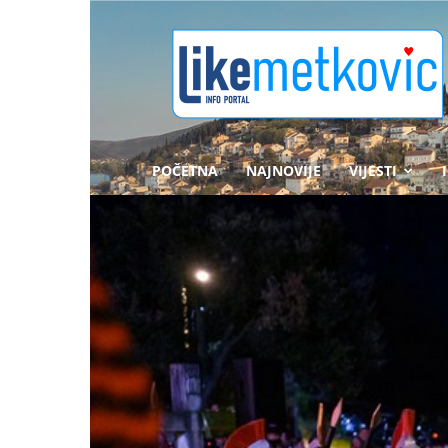
likemetkovic.hr
POČETNA
NAJNOVIJE
VIJESTI