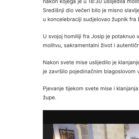
nakon kojega je u 18:30 uslijedila molit
Središnji dio večeri bilo je misno slavlj
u koncelebraciji sudjelovao župnik fra
U svojoj homiliji fra Josip je potaknu
molitvu, sakramentalni život i autentičn
Nakon svete mise uslijedilo je klanja
je završilo pojedinačnim blagoslovom v
Pjevanje tijekom svete mise i klanjan
župe.