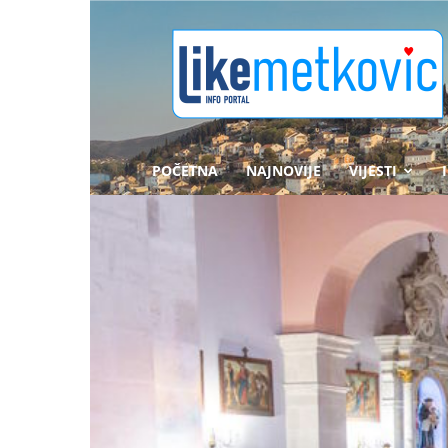
likemetkovic.hr
POČETNA
NAJNOVIJE
VIJESTI