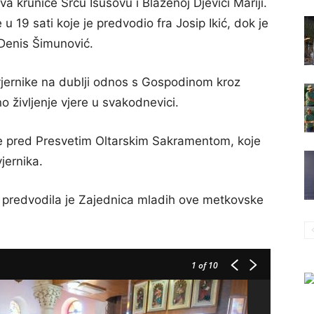
va krunice Srcu Isusovu i Blaženoj Djevici Mariji.
e u 19 sati koje je predvodio fra Josip Ikić, dok je
 Denis Šimunović.
o vjernike na dublji odnos s Gospodinom kroz
o življenje vjere u svakodnevici.
nje pred Presvetim Oltarskim Sakramentom, koje
jernika.
ja predvodila je Zajednica mladih ove metkovske
1
of 10