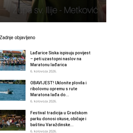
Zadnje objavljeno
Lađarice Siska ispisuju povijest
– peti uzastopni naslov na
Maratonu lađarica
6. kolovoza 2026.
OBAVIJEST! Uklonite plovila i
ribolovnu opremu s rute
Maratona lađa do...
6. kolovoza 2026.
Festival tradicija u Gradskom
parku donosi okuse, običaje i
baštinu Varaždinske...
6. kolovoza 2026.