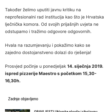
Također želimo uputiti javnu kritiku na
neprofesionalni rad institucija kao što je Hrvatska
lječnička komora. Od svojih prijašnjih uvjeta ne
odstupamo i tražimo odgovore odgovornih.
Hvala na ra
zumjevanju i pokažimo kako se
zajedno dostojanstveno dolazi do rješenja!
Prosvjed počinje u ponedjeljak
14. siječnja 2019.
ispred pizzerije Maestro s početkom 15,30-
16,30h.
Zadnje objavljeno
OBAVIJEST! Uklonite plovila i ribolovnu