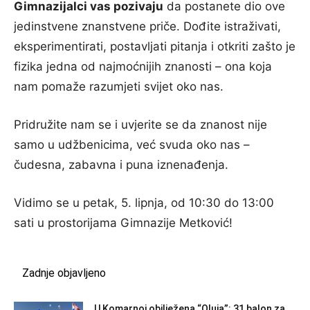
Gimnazijalci vas pozivaju
da postanete dio ove
jedinstvene znanstvene priče. Dođite istraživati,
eksperimentirati, postavljati pitanja i otkriti zašto je
fizika jedna od najmoćnijih znanosti – ona koja
nam pomaže razumjeti svijet oko nas.
Pridružite nam se i uvjerite se da znanost nije
samo u udžbenicima, već svuda oko nas –
čudesna, zabavna i puna iznenađenja.
Vidimo se u petak, 5. lipnja, od 10:30 do 13:00
sati u prostorijama Gimnazije Metković!
Zadnje objavljeno
U Komarnoj obilježena “Oluja”: 31 balon za