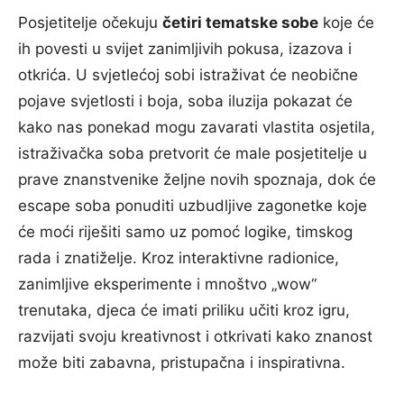
Posjetitelje očekuju
četiri tematske sobe
koje će
ih povesti u svijet zanimljivih pokusa, izazova i
otkrića. U svjetlećoj sobi istraživat će neobične
pojave svjetlosti i boja, soba iluzija pokazat će
kako nas ponekad mogu zavarati vlastita osjetila,
istraživačka soba pretvorit će male posjetitelje u
prave znanstvenike željne novih spoznaja, dok će
escape soba ponuditi uzbudljive zagonetke koje
će moći riješiti samo uz pomoć logike, timskog
rada i znatiželje. Kroz interaktivne radionice,
zanimljive eksperimente i mnoštvo „wow“
trenutaka, djeca će imati priliku učiti kroz igru,
razvijati svoju kreativnost i otkrivati kako znanost
može biti zabavna, pristupačna i inspirativna.