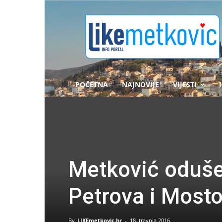
likemetkovic.hr
POČETNA
NAJNOVIJE
VIJESTI
Metković oduše
Petrova i Mosto
By
LIKEmetkovic.hr
-
18. travnja 2016.