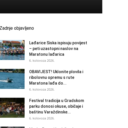
Zadnje objavljeno
Lađarice Siska ispisuju povijest
– peti uzastopni naslov na
Maratonu lađarica
6. kolovoza 2026.
OBAVIJEST! Uklonite plovila i
ribolovnu opremu s rute
Maratona lađa do...
6. kolovoza 2026.
Festival tradicija u Gradskom
parku donosi okuse, običaje i
baštinu Varaždinske...
6. kolovoza 2026.