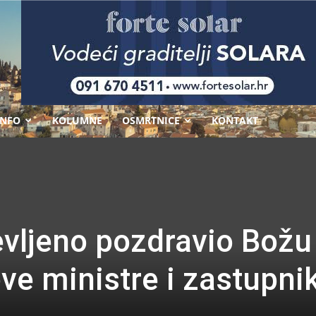
-
INFO
KOLUMNE
OSMRTNICE
KONTAKT
vljeno pozdravio Božu
ve ministre i zastupni