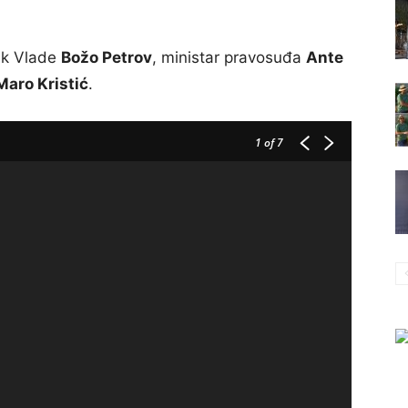
nik Vlade
Božo Petrov
, ministar pravosuđa
Ante
Maro Kristić
.
1
of 7