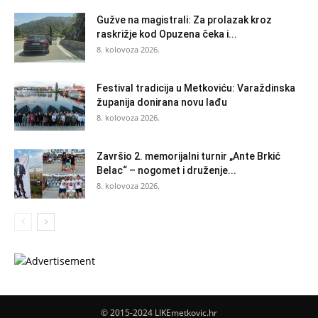
Gužve na magistrali: Za prolazak kroz
raskrižje kod Opuzena čeka i...
8. kolovoza 2026.
Festival tradicija u Metkoviću: Varaždinska
županija donirana novu lađu
8. kolovoza 2026.
Završio 2. memorijalni turnir „Ante Brkić
Belac“ – nogomet i druženje...
8. kolovoza 2026.
© 2015-2024 LIKEmetkovic.hr