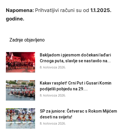
Napomena:
Prihvatljivi računi su od
1.1.2025.
godine.
Zadnje objavljeno
Bakljadom i pjesmom dočekani lađari
Crnoga puta, slavlje se nastavilo na...
8. kolovoza 2026.
Kakav rasplet! Crni Put i Gusari Komin
podijelili pobjedu na 29....
8. kolovoza 2026.
SP za juniore: Četverac s Rokom Mijićem
deseti na svijetu!
8. kolovoza 2026.