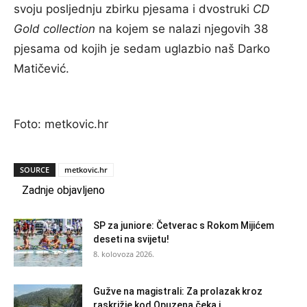
svoju posljednju zbirku pjesama i dvostruki
CD
Gold collection
na kojem se nalazi njegovih 38
pjesama od kojih je sedam uglazbio naš Darko
Matičević.
Foto: metkovic.hr
SOURCE
metkovic.hr
Zadnje objavljeno
SP za juniore: Četverac s Rokom Mijićem
deseti na svijetu!
8. kolovoza 2026.
Gužve na magistrali: Za prolazak kroz
raskrižje kod Opuzena čeka i...