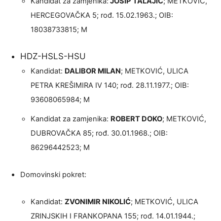
Kandidat za zamjenika:
JOSIP TALAJIĆ
; METKOVIĆ,
HERCEGOVAČKA 5; rođ. 15.02.1963.; OIB:
18038733815; M
HDZ-HSLS-HSU
Kandidat:
DALIBOR MILAN
; METKOVIĆ, ULICA
PETRA KREŠIMIRA IV 140; rođ. 28.11.1977.; OIB:
93608065984; M
Kandidat za zamjenika:
ROBERT DOKO
; METKOVIĆ,
DUBROVAČKA 85; rođ. 30.01.1968.; OIB:
86296442523; M
Domovinski pokret:
Kandidat:
ZVONIMIR NIKOLIĆ
; METKOVIĆ, ULICA
ZRINJSKIH I FRANKOPANA 155; rođ. 14.01.1944.;