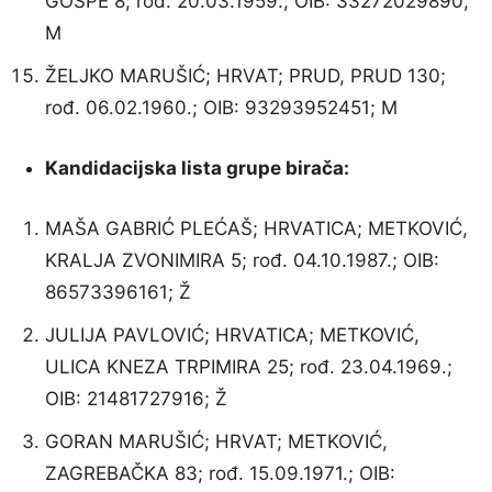
GOSPE 8; rođ. 20.03.1959.; OIB: 33272029890;
M
ŽELJKO MARUŠIĆ; HRVAT; PRUD, PRUD 130;
rođ. 06.02.1960.; OIB: 93293952451; M
Kandidacijska lista grupe birača:
MAŠA GABRIĆ PLEĆAŠ; HRVATICA; METKOVIĆ,
KRALJA ZVONIMIRA 5; rođ. 04.10.1987.; OIB:
86573396161; Ž
JULIJA PAVLOVIĆ; HRVATICA; METKOVIĆ,
ULICA KNEZA TRPIMIRA 25; rođ. 23.04.1969.;
OIB: 21481727916; Ž
GORAN MARUŠIĆ; HRVAT; METKOVIĆ,
ZAGREBAČKA 83; rođ. 15.09.1971.; OIB: