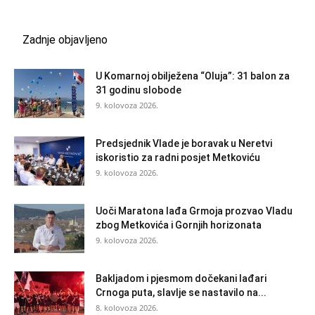
Zadnje objavljeno
U Komarnoj obilježena “Oluja”: 31 balon za
31 godinu slobode
9. kolovoza 2026.
Predsjednik Vlade je boravak u Neretvi
iskoristio za radni posjet Metkoviću
9. kolovoza 2026.
Uoči Maratona lađa Grmoja prozvao Vladu
zbog Metkovića i Gornjih horizonata
9. kolovoza 2026.
Bakljadom i pjesmom dočekani lađari
Crnoga puta, slavlje se nastavilo na...
8. kolovoza 2026.