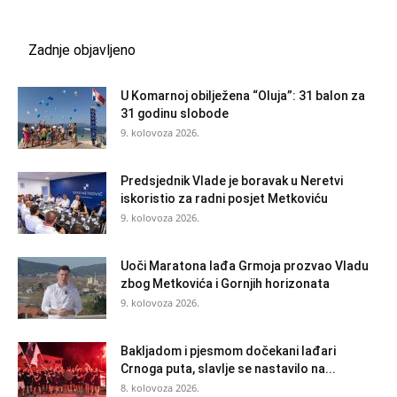
Zadnje objavljeno
U Komarnoj obilježena “Oluja”: 31 balon za
31 godinu slobode
9. kolovoza 2026.
Predsjednik Vlade je boravak u Neretvi
iskoristio za radni posjet Metkoviću
9. kolovoza 2026.
Uoči Maratona lađa Grmoja prozvao Vladu
zbog Metkovića i Gornjih horizonata
9. kolovoza 2026.
Bakljadom i pjesmom dočekani lađari
Crnoga puta, slavlje se nastavilo na...
8. kolovoza 2026.