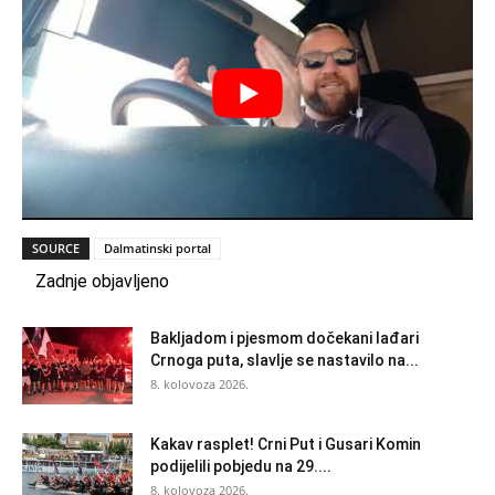
SOURCE
Dalmatinski portal
Zadnje objavljeno
Bakljadom i pjesmom dočekani lađari
Crnoga puta, slavlje se nastavilo na...
8. kolovoza 2026.
Kakav rasplet! Crni Put i Gusari Komin
podijelili pobjedu na 29....
8. kolovoza 2026.