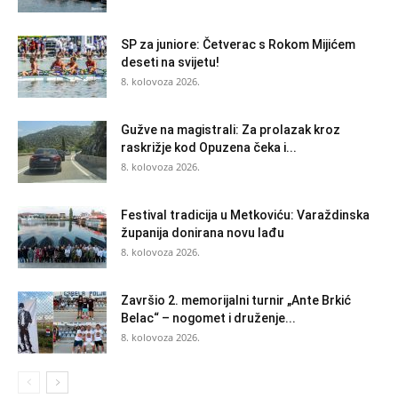
SP za juniore: Četverac s Rokom Mijićem
deseti na svijetu!
8. kolovoza 2026.
Gužve na magistrali: Za prolazak kroz
raskrižje kod Opuzena čeka i...
8. kolovoza 2026.
Festival tradicija u Metkoviću: Varaždinska
županija donirana novu lađu
8. kolovoza 2026.
Završio 2. memorijalni turnir „Ante Brkić
Belac“ – nogomet i druženje...
8. kolovoza 2026.