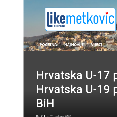
likemetkovic.hr
POČETNA
NAJNOVIJE
VIJESTI
Hrvatska U-17 p
Hrvatska U-19 p
BiH
By
K. J.
-
25. veljače 2020.