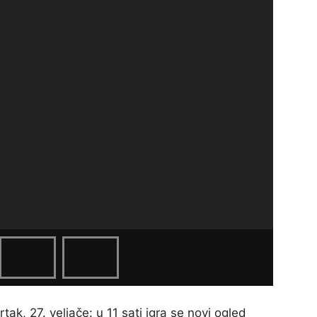
k, 27. veljače: u 11 sati igra se novi ogled