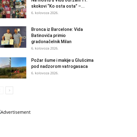
Na mostu u Vidu održani 11.
skokovi “Ko osta osta” –...
6. kolovoza 2026.
Bronca iz Barcelone: Vida
Batinovića primio
gradonačelnik Milan
6. kolovoza 2026.
Požar šume i makije u Glušcima
pod nadzorom vatrogasaca
6. kolovoza 2026.