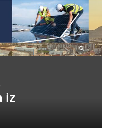
,
 iz