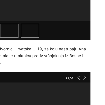
dvornici Hrvatska U-19, za koju nastupaju Ana
rala je utakmicu protiv vršnjakinja iz Bosne i
.
1
of 3