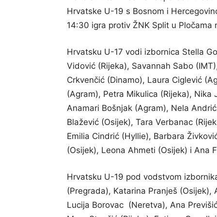
Hrvatske U-19 s Bosnom i Hercegovino
14:30 igra protiv ŽNK Split u Pločama 
Hrvatsku U-17 vodi izbornica Stella Go
Vidović (Rijeka), Savannah Sabo (IMT), 
Crkvenčić (Dinamo), Laura Ciglević (A
(Agram), Petra Mikulica (Rijeka), Nika
Anamari Bošnjak (Agram), Nela Andrić 
Blažević (Osijek), Tara Verbanac (Rijek
Emilia Cindrić (Hyllie), Barbara Živkov
(Osijek), Leona Ahmeti (Osijek) i Ana F
Hrvatsku U-19 pod vodstvom izbornika 
(Pregrada), Katarina Pranješ (Osijek)
Lucija Borovac (Neretva), Ana Previši