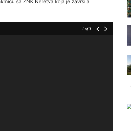
akmicu sa ŽNK Neretva koja je završila
1
of 3