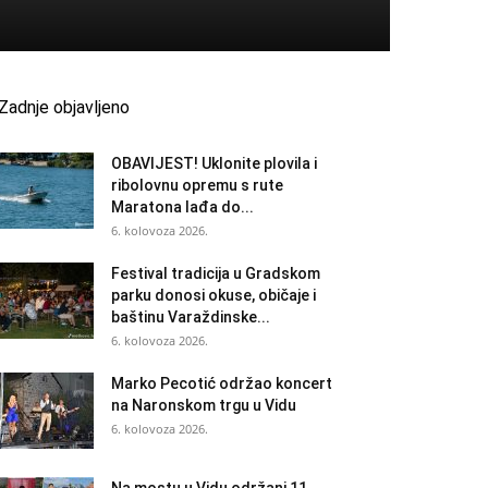
Zadnje objavljeno
OBAVIJEST! Uklonite plovila i
ribolovnu opremu s rute
Maratona lađa do...
6. kolovoza 2026.
Festival tradicija u Gradskom
parku donosi okuse, običaje i
baštinu Varaždinske...
6. kolovoza 2026.
Marko Pecotić održao koncert
na Naronskom trgu u Vidu
6. kolovoza 2026.