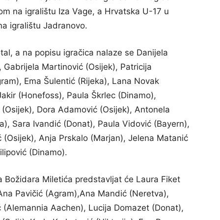
m na igralištu Iza Vage, a Hrvatska U-17 u
na igralištu Jadranovo.
tal, a na popisu igračica nalaze se Danijela
Gabrijela Martinović (Osijek), Patricija
gram), Ema Šulentić (Rijeka), Lana Novak
 Jakir (Honefoss), Paula Škrlec (Dinamo),
(Osijek), Dora Adamović (Osijek), Antonela
a), Sara Ivandić (Donat), Paula Vidović (Bayern),
ić (Osijek), Anja Prskalo (Marjan), Jelena Matanić
ilipović (Dinamo).
Božidara Miletića predstavljat će Laura Fiket
, Ana Pavičić (Agram),Ana Mandić (Neretva),
ć (Alemannia Aachen), Lucija Domazet (Donat),