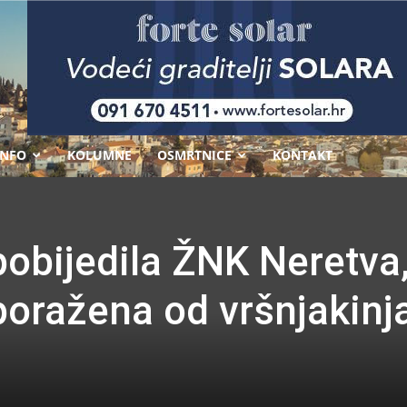
-
INFO
KOLUMNE
OSMRTNICE
KONTAKT
obijedila ŽNK Neretva
oražena od vršnjakinja