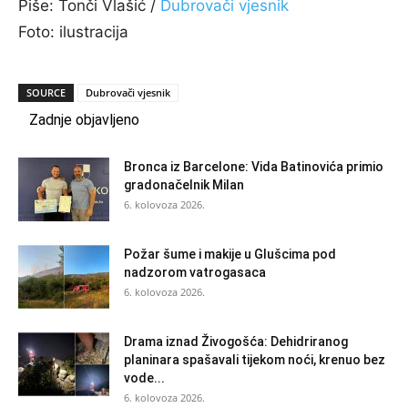
Piše: Tonči Vlašić /
Dubrovači vjesnik
Foto: ilustracija
SOURCE
Dubrovači vjesnik
Zadnje objavljeno
Bronca iz Barcelone: Vida Batinovića primio
gradonačelnik Milan
6. kolovoza 2026.
Požar šume i makije u Glušcima pod
nadzorom vatrogasaca
6. kolovoza 2026.
Drama iznad Živogošća: Dehidriranog
planinara spašavali tijekom noći, krenuo bez
vode...
6. kolovoza 2026.