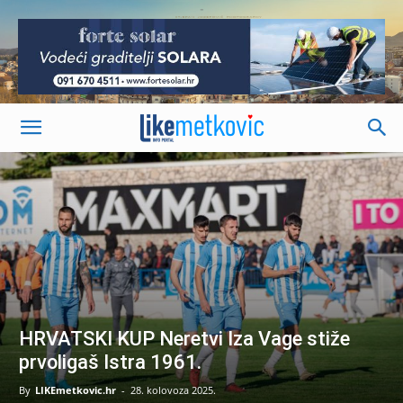
-
HRVATSKI KUP Neretvi Iza Vage stiže
prvoligaš Istra 1961.
By
LIKEmetkovic.hr
-
28. kolovoza 2025.