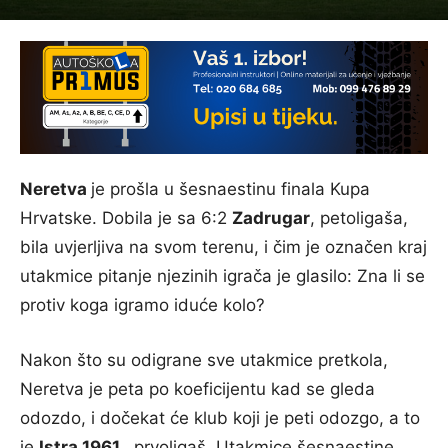
Neretva
je prošla u šesnaestinu finala Kupa
Hrvatske. Dobila je sa 6:2
Zadrugar
, petoligaša,
bila uvjerljiva na svom terenu, i čim je označen kraj
utakmice pitanje njezinih igrača je glasilo: Zna li se
protiv koga igramo iduće kolo?
Nakon što su odigrane sve utakmice pretkola,
Neretva je peta po koeficijentu kad se gleda
odozdo, i dočekat će klub koji je peti odozgo, a to
je
Istra 1961.,
prvoligaš. Utakmice šesnaestine