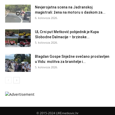
Nevjerojatna scena na Jadranskoj
magistrali: žena na motoru s daskom za...
6. kolovoza 2026.
UL Crni put Metković pobjednik je Kupa
Slobodne Dalmacije – brzinske...
5. kolovoza 2026.
Blagdan Gospe Snježne svečano proslavljen
u Vidu: molitva za branitelje i...
5. kolovoza 2026.
© 2015-2024 LIKEmetkovic.hr