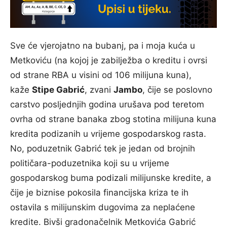
Sve će vjerojatno na bubanj, pa i moja kuća u
Metkoviću (na kojoj je zabilježba o kreditu i ovrsi
od strane RBA u visini od 106 milijuna kuna),
kaže
Stipe Gabrić
, zvani
Jambo
, čije se poslovno
carstvo posljednjih godina urušava pod teretom
ovrha od strane banaka zbog stotina milijuna kuna
kredita podizanih u vrijeme gospodarskog rasta.
No, poduzetnik Gabrić tek je jedan od brojnih
političara-poduzetnika koji su u vrijeme
gospodarskog buma podizali milijunske kredite, a
čije je biznise pokosila financijska kriza te ih
ostavila s milijunskim dugovima za neplaćene
kredite. Bivši gradonačelnik Metkovića Gabrić