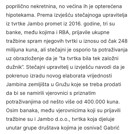
poprilično nekretnina, no većina ih je opterećena
hipotekama. Prema izvješću stečajnoga upravitelja
iz tvrtke Jambo promet iz 2016. godine, tri su
banke, među kojima i RBA, prijavile ukupne
tražbine spram njegovih tvrtki u iznosu od čak 248
milijuna kuna, ali stečajni je osporio ta potraživanja
uz obrazloženje da je “ta tvrtka bila tek založni
dužnik”. Stečajni upravitelj u izvješću navodi da je
pokrenuo izradu novog elaborata vrijednosti
Jambina zemljišta u Gružu koje se treba prodati
da bi se namirili vjerovnici s priznatim
potraživanjima od nešto više od 400.000 kuna.
Osim banaka, među vjerovnicima koji su prijavili
tražbine su i Jambo d.o.o., tvrtka koja djeluje
unutar grupe društava kojima je osnivač Gabrić