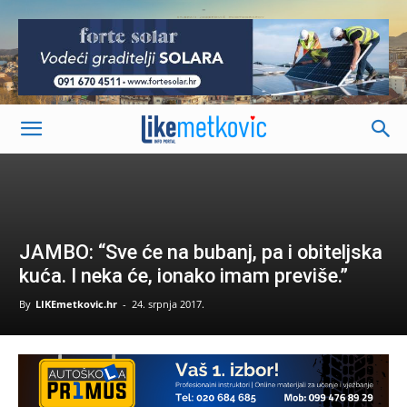
-
JAMBO: “Sve će na bubanj, pa i obiteljska
kuća. I neka će, ionako imam previše.”
By
LIKEmetkovic.hr
-
24. srpnja 2017.