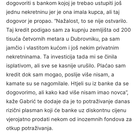
dogovoriti s bankom kojoj je trebao ustupiti još
jednu nekretninu jer je ona imala kupca, ali taj
dogovor je propao. “Nažalost, to se nije ostvarilo.
Taj kredit podigao sam za kupnju zemljišta od 200
tisuća četvornih metara u Dubrovniku, pa sam
jamčio i vlastitom kućom i još nekim privatnim
nekretninama. Ta investicija tada mi se činila
isplativom, ali sve se kasnije urušilo. Plaćao sam
kredit dok sam mogao, poslije više nisam, a
kamate su se nagomilale. Htjeli su iz banke da se
dogovorimo, ali kako kad više nisam imao novca”,
kaže Gabrić te dodaje da je to potraživanje danas
rizični plasman koji će banke uz diskontnu cijenu
vjerojatno prodati nekom od inozemnih fondova za
otkup potraživanja.