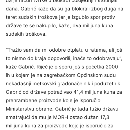
da je račun tvrtke u blokadi posljednjih stotinjak
dana. Gabrić kaže da su ga blokirali zbog duga na
teret sudskih troškova jer je izgubio spor protiv
države te se nakupilo, kaže, dva milijuna kuna
sudskih troškova.
“Tražio sam da mi odobre otplatu u ratama, ali još
to nismo do kraja dogovorili, inače to odobravaju”,
kaže Gabrić. Riječ je o sporu još s početka 2000-
ih u kojem je na zagrebačkom Općinskom sudu
nekadašnji metkovski gradonačelnik i poduzetnik
Gabrić od države potraživao 41,4 milijuna kuna za
prehrambene proizvode koje je isporučio
Ministarstvu obrane. Gabrić je tada tužio državu
smatrajući da mu je MORH ostao dužan 17,3
milijuna kuna za proizvode koje je isporučio za