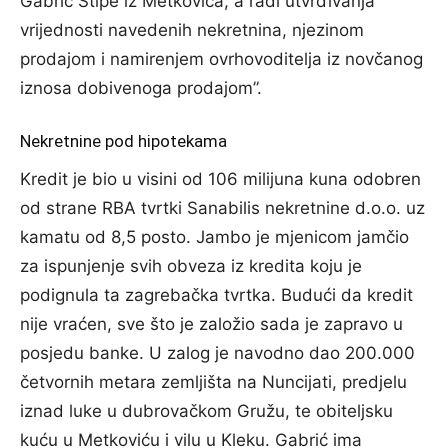
Gabrić Stipe iz Metkovića, a radi utvrđivanja
vrijednosti navedenih nekretnina, njezinom
prodajom i namirenjem ovrhovoditelja iz novčanog
iznosa dobivenoga prodajom”.
Nekretnine pod hipotekama
Kredit je bio u visini od 106 milijuna kuna odobren
od strane RBA tvrtki Sanabilis nekretnine d.o.o. uz
kamatu od 8,5 posto. Jambo je mjenicom jamčio
za ispunjenje svih obveza iz kredita koju je
podignula ta zagrebačka tvrtka. Budući da kredit
nije vraćen, sve što je založio sada je zapravo u
posjedu banke. U zalog je navodno dao 200.000
četvornih metara zemljišta na Nuncijati, predjelu
iznad luke u dubrovačkom Gružu, te obiteljsku
kuću u Metkoviću i vilu u Kleku. Gabrić ima