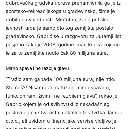
dubrovačka gradska uprava prenamijenila ga je iz
sportsko-rekreacijskoga u građevinsko, čime je
dobilo na vrijednosti. Međutim, zbog pritiska
javnosti tada je samo dio tog zemljišta postalo
građevinsko. Gabrić se u razgovoru za Jutarnji list
prisjetio kako je 2008. godine imao kupca koji mu
je za to zemljište nudio čak 80 milijuna eura.
Mirno spava i ne razbija glavu
“Tražio sam ga tada 100 milijuna eura, nije htio.
Što ćeš?! Nisam danas tužan, mirno spavam,
funkcioniram, živim i ne razbijam glavu”, rekao je
Gabrić kojem je od svih tvrtki iz nekadašnjeg
poslovnog carstva ostala aktivna tek tvrtka Jambo
d.o.o., ali uvidom u financijske servise vidljivo je