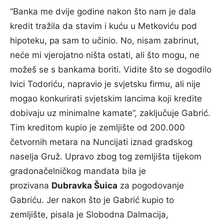
“Banka me dvije godine nakon što nam je dala
kredit tražila da stavim i kuću u Metkoviću pod
hipoteku, pa sam to učinio. No, nisam zabrinut,
neće mi vjerojatno ništa ostati, ali što mogu, ne
možeš se s bankama boriti. Vidite što se dogodilo
Ivici Todoriću, napravio je svjetsku firmu, ali nije
mogao konkurirati svjetskim lancima koji kredite
dobivaju uz minimalne kamate”, zaključuje Gabrić.
Tim kreditom kupio je zemljište od 200.000
četvornih metara na Nuncijati iznad gradskog
naselja Gruž. Upravo zbog tog zemljišta tijekom
gradonačelničkog mandata bila je
prozivana
Dubravka Šuica
za pogodovanje
Gabriću. Jer nakon što je Gabrić kupio to
zemljište, pisala je Slobodna Dalmacija,