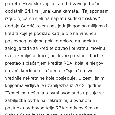
potrebe Hrvatske vojske, a od države je tražio
dodatnih 24,1 milijuna kuna kamata. “Taj spor sam
izgubio, pa su sjeli na naplatu sudski troškovi”,
dodaje Gabrić kojem posljednjih godina milijunski
krediti koje je podizao kad je bio na vrhuncu
poslovnog uspjeha polako dolaze na naplatu. U
zalog je tada za kredite davao i privatnu imovinu:
svoja zemljišta, kuće, poslovne prostore. Kad je
prestao s plaćanjem kredita RBA, koja je njegov
najveći kreditor, i službeno je “sjela” na sve
vrednije nekretnine koje posjeduje. U zemljišnim
knjigama vidljiva je i zabilježba iz 2013. godine:
“Temeljem rješenja o ovrsi ovog suda upisuje se
zabilježba ovrhe na nekretnini, u ovršnom
postupku ovrhovoditelja RBA protiv ovršenika