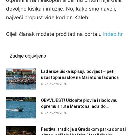
otpremila na helikopter a da mu pritom nije dala
dovoljno kisika i infuzije. No, kako smo naveli,
najveći propust vide kod dr. Kaleb.
Cijeli članak možete pročitati na portalu
Index.hr
Zadnje objavljeno
Lađarice Siska ispisuju povijest – peti
uzastopni naslov na Maratonu lađarica
6. kolovoza 2026.
OBAVIJEST! Uklonite plovila i ribolovnu
opremu s rute Maratona lađa do...
6. kolovoza 2026.
Festival tradicija u Gradskom parku donosi