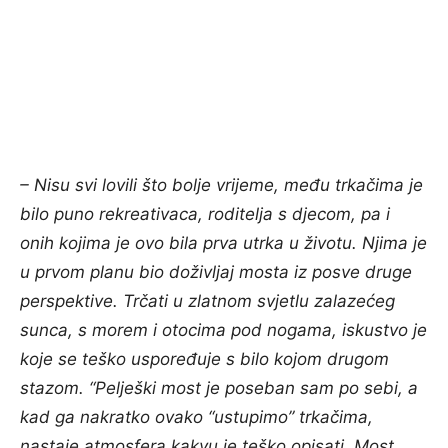
– Nisu svi lovili što bolje vrijeme, među trkačima je
bilo puno rekreativaca, roditelja s djecom, pa i
onih kojima je ovo bila prva utrka u životu. Njima je
u prvom planu bio doživljaj mosta iz posve druge
perspektive. Trčati u zlatnom svjetlu zalazećeg
sunca, s morem i otocima pod nogama, iskustvo je
koje se teško uspoređuje s bilo kojom drugom
stazom. “Pelješki most je poseban sam po sebi, a
kad ga nakratko ovako “ustupimo” trkačima,
nastaje atmosfera kakvu je teško opisati. Most