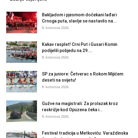
Bakljadom i pjesmom dočekani lađari
Crnoga puta, slavlje se nastavilo na...
8. kolovoza 2026.
Kakav rasplet! Crni Put i Gusari Komin
podijelili pobjedu na 29....
8. kolovoza 2026.
SP za juniore: Četverac s Rokom Mijićem
deseti na svijetu!
8. kolovoza 2026.
Gužve na magistrali: Za prolazak kroz
raskrižje kod Opuzena čeka i...
8. kolovoza 2026.
Festival tradicija u Metkoviću: Varaždinska