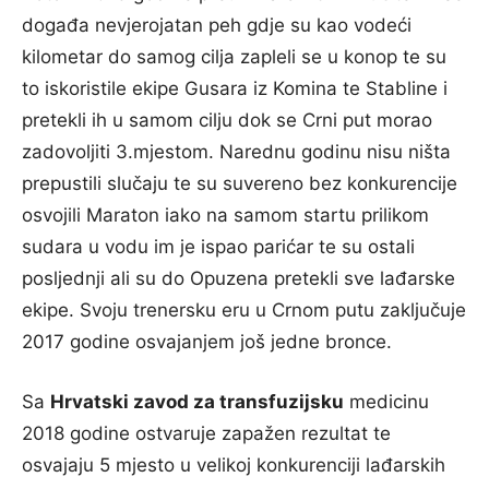
događa nevjerojatan peh gdje su kao vodeći
kilometar do samog cilja zapleli se u konop te su
to iskoristile ekipe Gusara iz Komina te Stabline i
pretekli ih u samom cilju dok se Crni put morao
zadovoljiti 3.mjestom. Narednu godinu nisu ništa
prepustili slučaju te su suvereno bez konkurencije
osvojili Maraton iako na samom startu prilikom
sudara u vodu im je ispao parićar te su ostali
posljednji ali su do Opuzena pretekli sve lađarske
ekipe. Svoju trenersku eru u Crnom putu zaključuje
2017 godine osvajanjem još jedne bronce.
Sa
Hrvatski zavod za transfuzijsku
medicinu
2018 godine ostvaruje zapažen rezultat te
osvajaju 5 mjesto u velikoj konkurenciji lađarskih