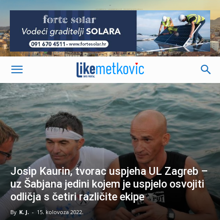
-
Josip Kaurin, tvorac uspjeha UL Zagreb –
uz Šabjana jedini kojem je uspjelo osvojiti
odličja s četiri različite ekipe
By
K. J.
-
15. kolovoza 2022.