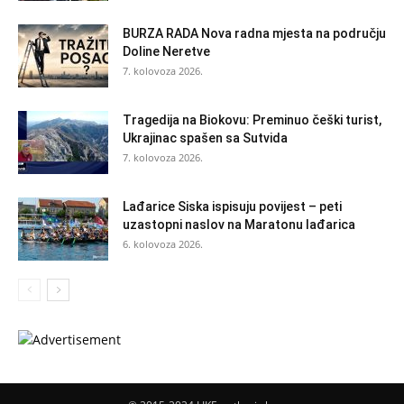
BURZA RADA Nova radna mjesta na području
Doline Neretve
7. kolovoza 2026.
Tragedija na Biokovu: Preminuo češki turist,
Ukrajinac spašen sa Sutvida
7. kolovoza 2026.
Lađarice Siska ispisuju povijest – peti
uzastopni naslov na Maratonu lađarica
6. kolovoza 2026.