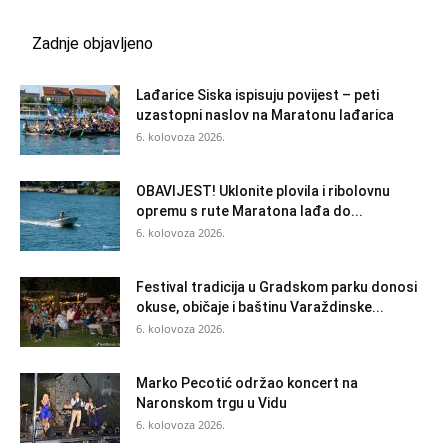
Zadnje objavljeno
Lađarice Siska ispisuju povijest – peti
uzastopni naslov na Maratonu lađarica
6. kolovoza 2026.
OBAVIJEST! Uklonite plovila i ribolovnu
opremu s rute Maratona lađa do...
6. kolovoza 2026.
Festival tradicija u Gradskom parku donosi
okuse, običaje i baštinu Varaždinske...
6. kolovoza 2026.
Marko Pecotić održao koncert na
Naronskom trgu u Vidu
6. kolovoza 2026.