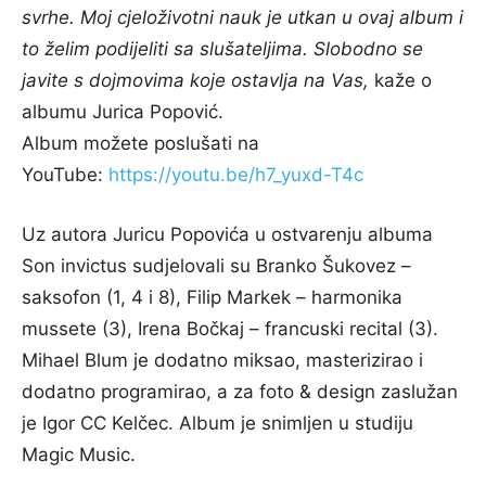
svrhe.
Moj cjeloživotni nauk je utkan u ovaj album i
to želim podijeliti sa slušateljima.
Slobodno se
javite s dojmovima koje ostavlja na Vas,
kaže o
albumu Jurica Popović.
Album možete poslušati na
YouTube:
https://youtu.be/h7_yuxd-T4c
Uz autora Juricu Popovića u ostvarenju albuma
Son invictus sudjelovali su Branko Šukovez –
saksofon (1, 4 i 8), Filip Markek – harmonika
mussete (3), Irena Bočkaj – francuski recital (3).
Mihael Blum je dodatno miksao, masterizirao i
dodatno programirao, a za foto & design zaslužan
je Igor CC Kelčec. Album je snimljen u studiju
Magic Music.