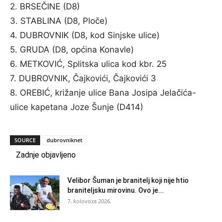
2. BRSEČINE (D8)
3. STABLINA (D8, Ploče)
4. DUBROVNIK (D8, kod Sinjske ulice)
5. GRUDA (D8, općina Konavle)
6. METKOVIĆ, Splitska ulica kod kbr. 25
7. DUBROVNIK, Čajkovići, Čajkovići 3
8. OREBIĆ, križanje ulice Bana Josipa Jelačića-
ulice kapetana Joze Šunje (D414)
SOURCE
dubrovniknet
Zadnje objavljeno
Velibor Šuman je branitelj koji nije htio
braniteljsku mirovinu. Ovo je...
7. kolovoza 2026.