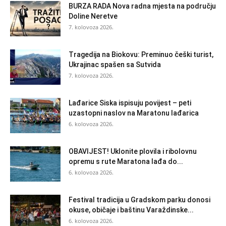
BURZA RADA Nova radna mjesta na području
Doline Neretve
7. kolovoza 2026.
Tragedija na Biokovu: Preminuo češki turist,
Ukrajinac spašen sa Sutvida
7. kolovoza 2026.
Lađarice Siska ispisuju povijest – peti
uzastopni naslov na Maratonu lađarica
6. kolovoza 2026.
OBAVIJEST! Uklonite plovila i ribolovnu
opremu s rute Maratona lađa do...
6. kolovoza 2026.
Festival tradicija u Gradskom parku donosi
okuse, običaje i baštinu Varaždinske...
6. kolovoza 2026.