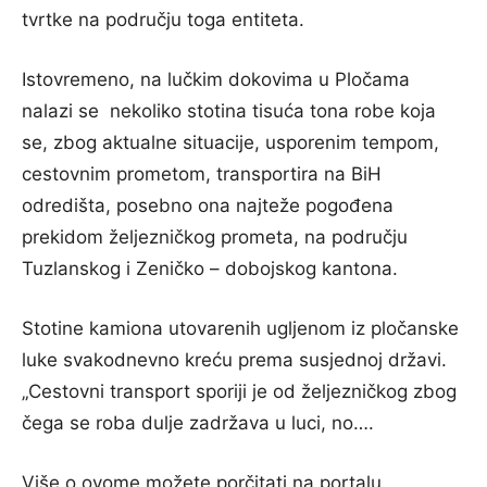
tvrtke na području toga entiteta.
Istovremeno, na lučkim dokovima u Pločama
nalazi se nekoliko stotina tisuća tona robe koja
se, zbog aktualne situacije, usporenim tempom,
cestovnim prometom, transportira na BiH
odredišta, posebno ona najteže pogođena
prekidom željezničkog prometa, na području
Tuzlanskog i Zeničko – dobojskog kantona.
Stotine kamiona utovarenih ugljenom iz pločanske
luke svakodnevno kreću prema susjednoj državi.
„Cestovni transport sporiji je od željezničkog zbog
čega se roba dulje zadržava u luci, no….
Više o ovome možete porčitati na portalu