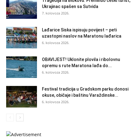
Tragedija na Biokovu: Preminuo češki turist,
Ukrajinac spašen sa Sutvida
7. kolovoza 2026.
Lađarice Siska ispisuju povijest – peti
uzastopni naslov na Maratonu lađarica
6. kolovoza 2026.
OBAVIJEST! Uklonite plovila i ribolovnu
opremu s rute Maratona lađa do...
6. kolovoza 2026.
Festival tradicija u Gradskom parku donosi
okuse, običaje i baštinu Varaždinske...
6. kolovoza 2026.