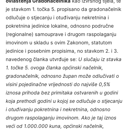
ovlaštenja Gradonačelnika
kao izvršnog tijela, te
je stavkom 1. točka 5. propisano da gradonačelnik
odlučuje o stjecanju i otuđivanju nekretnina i
pokretnina jedinice lokalne, odnosno područne
(regionalne) samouprave i drugom raspolaganju
imovinom u skladu s ovim Zakonom, statutom
jedinice i posebnim propisima, no stavkom 2. i 3.
navedenog članka utvrđuje se:
U slučaju iz stavka
1. točke 5. ovoga članka općinski načelnik,
gradonačelnik, odnosno župan može odlučivati o
visini pojedinačne vrijednosti do najviše 0,5%
iznosa prihoda bez primitaka ostvarenih u godini
koja prethodi godini u kojoj se odlučuje o stjecanju
i otuđivanju pokretnina i nekretnina, odnosno
drugom raspolaganju imovinom. Ako je taj iznos
veći od 1.000.000 kuna, općinski načelnik,