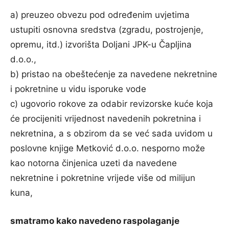
a) preuzeo obvezu pod određenim uvjetima
ustupiti osnovna sredstva (zgradu, postrojenje,
opremu, itd.) izvorišta Doljani JPK-u Čapljina
d.o.o.,
b) pristao na obeštećenje za navedene nekretnine
i pokretnine u vidu isporuke vode
c) ugovorio rokove za odabir revizorske kuće koja
će procijeniti vrijednost navedenih pokretnina i
nekretnina, a s obzirom da se već sada uvidom u
poslovne knjige Metković d.o.o. nesporno može
kao notorna činjenica uzeti da navedene
nekretnine i pokretnine vrijede više od milijun
kuna,
smatramo kako navedeno raspolaganje