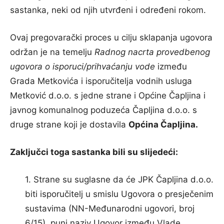
sastanka, neki od njih utvrđeni i određeni rokom.
Ovaj pregovarački proces u cilju sklapanja ugovora
održan je na temelju
Radnog nacrta provedbenog
ugovora o isporuci/prihvaćanju vode
između
Grada Metkovića i isporučitelja vodnih usluga
Metković d.o.o. s jedne strane i Općine Čapljina i
javnog komunalnog poduzeća Čapljina d.o.o. s
druge strane koji je dostavila
Općina Čapljina.
Zaključci toga sastanka bili su slijedeći:
1. Strane su suglasne da će JPK Čapljina d.o.o.
biti isporučitelj u smislu Ugovora o presječenim
sustavima (NN-Međunarodni ugovori, broj
6/15), puni naziv Ugovor između Vlade