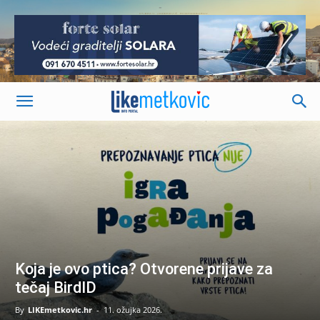
-
Koja je ovo ptica? Otvorene prijave za
tečaj BirdID
By
LIKEmetkovic.hr
-
11. ožujka 2026.