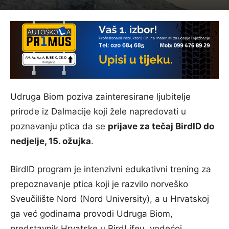
Udruga Biom poziva zainteresirane ljubitelje
prirode iz Dalmacije koji žele napredovati u
poznavanju ptica da se
prijave za tečaj BirdID do
nedjelje, 15. ožujka
.
BirdID program je intenzivni edukativni trening za
prepoznavanje ptica koji je razvilo norveško
Sveučilište Nord (Nord University), a u Hrvatskoj
ga već godinama provodi Udruga Biom,
predstavnik Hrvatske u BirdLifeu, vodećoj