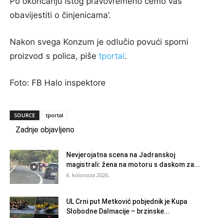
Po okončanju istog pravovremeno ćemo vas
obavijestiti o činjenicama’.
Nakon svega Konzum je odlučio povući sporni
proizvod s polica, piše
tportal
.
Foto: FB Halo inspektore
SOURCE
tportal
Zadnje objavljeno
Nevjerojatna scena na Jadranskoj
magistrali: žena na motoru s daskom za...
6. kolovoza 2026.
UL Crni put Metković pobjednik je Kupa
Slobodne Dalmacije – brzinske...