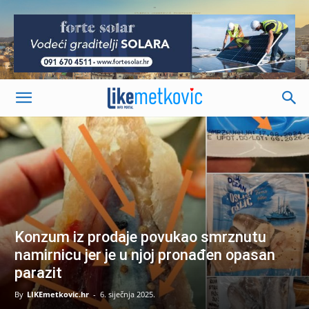
-
Konzum iz prodaje povukao smrznutu
namirnicu jer je u njoj pronađen opasan
parazit
By
LIKEmetkovic.hr
-
6. siječnja 2025.