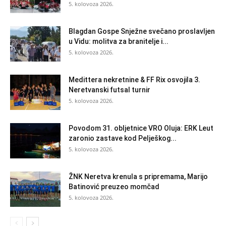
5. kolovoza 2026.
Blagdan Gospe Snježne svečano proslavljen
u Vidu: molitva za branitelje i...
5. kolovoza 2026.
Medittera nekretnine & FF Rix osvojila 3.
Neretvanski futsal turnir
5. kolovoza 2026.
Povodom 31. obljetnice VRO Oluja: ERK Leut
zaronio zastave kod Pelješkog...
5. kolovoza 2026.
ŽNK Neretva krenula s pripremama, Marijo
Batinović preuzeo momčad
5. kolovoza 2026.