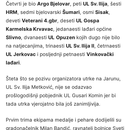
Četvrti je bio
Argo Bjelovar
, peti
UL Sv. Ilija
, šesti
HRM
, sedmi bjelovarski
Šumari
, osmi
Sisak
,
deveti
Veterani 4.gbr
, deseti
UL Gospa
Karmelska Krvavac
, jedanaesti lađari općine
Slivno
, dvanaesti
UL
Opuzen
kojih dugo nije bilo
na natjecanjima, trinaesti
UL Sv. Ilija II
, četrnaesti
UL Jerkovac
i posljednji petnaesti
Vinkovački
lađari
.
Šteta što se pozivu organizatora utrke na Jarunu,
UL Sv. Ilija Metković, nije se odazvao
prošlogodišnji pobjednik UL Gusari Komin jer bi
tada utrka vjerojatno bila još zanimljivija.
Prvim trima ekipama medalje i pehare dodijelili su
gradonačelnik Milan Bandić, ravnatelj bolnice Sveti