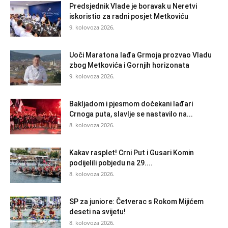
Predsjednik Vlade je boravak u Neretvi
iskoristio za radni posjet Metkoviću
9. kolovoza 2026.
Uoči Maratona lađa Grmoja prozvao Vladu
zbog Metkovića i Gornjih horizonata
9. kolovoza 2026.
Bakljadom i pjesmom dočekani lađari
Crnoga puta, slavlje se nastavilo na...
8. kolovoza 2026.
Kakav rasplet! Crni Put i Gusari Komin
podijelili pobjedu na 29....
8. kolovoza 2026.
SP za juniore: Četverac s Rokom Mijićem
deseti na svijetu!
8. kolovoza 2026.