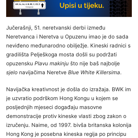
Jučerašnji, 51. neretvanski derbi između
Neretvanca i Neretva u Opuzenu imao je do sada
neviđeno međunarodno obilježje. Kineski radnici s
gradilišta Pelješkoga mosta došli su podržati
opuzensku
Plavu makinju
što nije baš najbolje
sjelo
navijačima Neretve
Blue White Killersima
.
Navijačka kreativnost je došla do izražaja. BWK im
je uzvratio podrškom Hong Kongu u kojem se
posljednjih mjeseci događaju masovne
demonstracije protiv kineske vlasti zbog zakon o
izručenju. Naime, od 1997. bivša britanska kolonija
Hong Kong je posebna kineska regija po principu