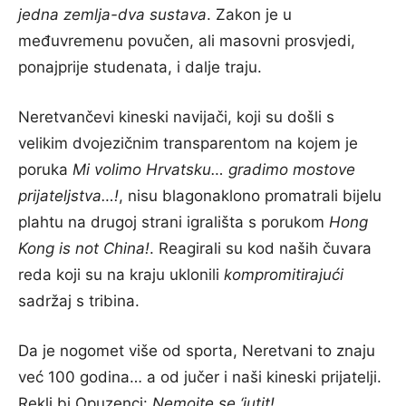
jedna zemlja-dva sustava
. Zakon je u
međuvremenu povučen, ali masovni prosvjedi,
ponajprije studenata, i dalje traju.
Neretvančevi kineski navijači, koji su došli s
velikim dvojezičnim transparentom na kojem je
poruka
Mi volimo Hrvatsku… gradimo mostove
prijateljstva…!
, nisu blagonaklono promatrali bijelu
plahtu na drugoj strani igrališta s porukom
Hong
Kong is not China!
. Reagirali su kod naših čuvara
reda koji su na kraju uklonili
kompromitirajući
sadržaj s tribina.
Da je nogomet više od sporta, Neretvani to znaju
već 100 godina… a od jučer i naši kineski prijatelji.
Rekli bi Opuzenci:
Nemojte se ‘jutit!