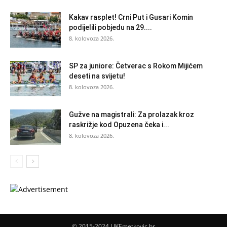
Kakav rasplet! Crni Put i Gusari Komin
podijelili pobjedu na 29....
8. kolovoza 2026.
SP za juniore: Četverac s Rokom Mijićem
deseti na svijetu!
8. kolovoza 2026.
Gužve na magistrali: Za prolazak kroz
raskrižje kod Opuzena čeka i...
8. kolovoza 2026.
© 2015-2024 LIKEmetkovic.hr