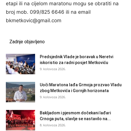
etapi ili na cijelom maratonu mogu se obratiti na
broj mob. 099/825 6646 ili na email
bkmetkovic@gmail.com
Zadnje objavljeno
Predsjednik Vlade je boravak u Neretvi
iskoristio za radni posjet Metkoviću
9. kolovoza 2026.
Uoči Maratona lađa Grmoja prozvao Vladu
zbog Metkovića i Gornjih horizonata
9. kolovoza 2026.
Bakljadom i pjesmom dočekani lađari
Crnoga puta, slavlje se nastavilo na...
8. kolovoza 2026.