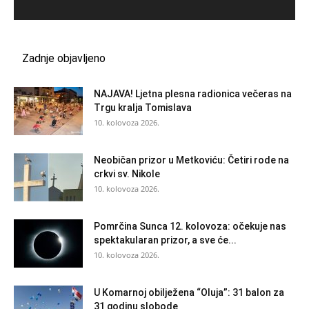
Zadnje objavljeno
NAJAVA! Ljetna plesna radionica večeras na
Trgu kralja Tomislava
10. kolovoza 2026.
Neobičan prizor u Metkoviću: Četiri rode na
crkvi sv. Nikole
10. kolovoza 2026.
Pomrčina Sunca 12. kolovoza: očekuje nas
spektakularan prizor, a sve će...
10. kolovoza 2026.
U Komarnoj obilježena “Oluja”: 31 balon za
31 godinu slobode