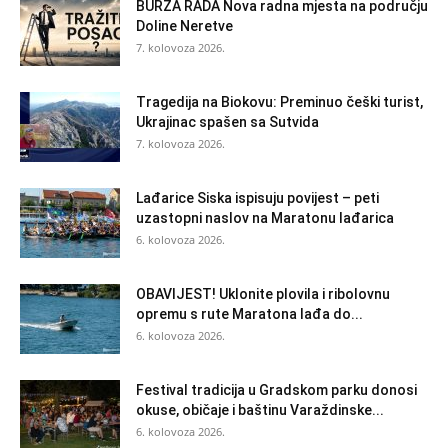
BURZA RADA Nova radna mjesta na području
Doline Neretve
7. kolovoza 2026.
Tragedija na Biokovu: Preminuo češki turist,
Ukrajinac spašen sa Sutvida
7. kolovoza 2026.
Lađarice Siska ispisuju povijest – peti
uzastopni naslov na Maratonu lađarica
6. kolovoza 2026.
OBAVIJEST! Uklonite plovila i ribolovnu
opremu s rute Maratona lađa do...
6. kolovoza 2026.
Festival tradicija u Gradskom parku donosi
okuse, običaje i baštinu Varaždinske...
6. kolovoza 2026.