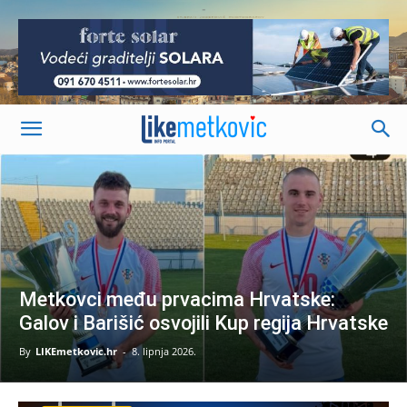
-
Metkovci među prvacima Hrvatske:
Galov i Barišić osvojili Kup regija Hrvatske
By
LIKEmetkovic.hr
-
8. lipnja 2026.