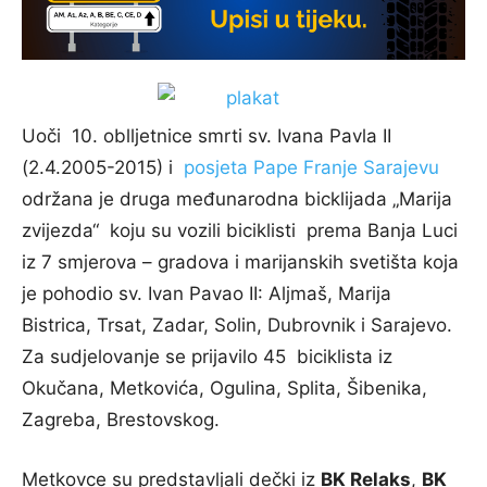
Uoči 10. oblljetnice smrti sv. Ivana Pavla II
(2.4.2005-2015) i
posjeta Pape Franje Sarajevu
održana je druga međunarodna bicklijada „Marija
zvijezda“ koju su vozili biciklisti prema Banja Luci
iz 7 smjerova – gradova i marijanskih svetišta koja
je pohodio sv. Ivan Pavao II: Aljmaš, Marija
Bistrica, Trsat, Zadar, Solin, Dubrovnik i Sarajevo.
Za sudjelovanje se prijavilo 45 biciklista iz
Okučana, Metkovića, Ogulina, Splita, Šibenika,
Zagreba, Brestovskog.
Metkovce su predstavljali dečki iz
BK Relaks
,
BK