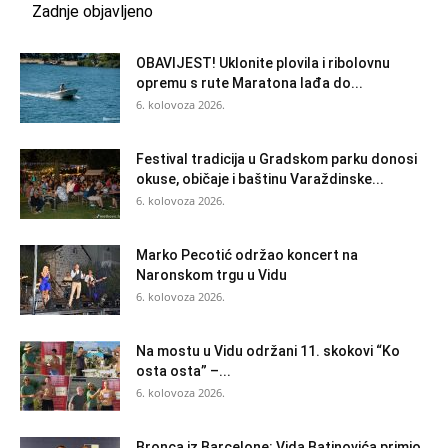
Zadnje objavljeno
OBAVIJEST! Uklonite plovila i ribolovnu
opremu s rute Maratona lađa do...
6. kolovoza 2026.
Festival tradicija u Gradskom parku donosi
okuse, običaje i baštinu Varaždinske...
6. kolovoza 2026.
Marko Pecotić održao koncert na
Naronskom trgu u Vidu
6. kolovoza 2026.
Na mostu u Vidu održani 11. skokovi “Ko
osta osta” –...
6. kolovoza 2026.
Bronca iz Barcelone: Vida Batinovića primio