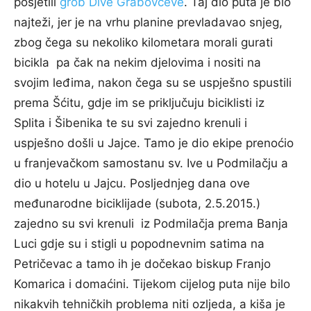
posjetili
grob Dive Grabovčeve
. Taj dio puta je bio
najteži, jer je na vrhu planine prevladavao snjeg,
zbog čega su nekoliko kilometara morali gurati
bicikla pa čak na nekim djelovima i nositi na
svojim leđima, nakon čega su se uspješno spustili
prema Šćitu, gdje im se priključuju biciklisti iz
Splita i Šibenika te su svi zajedno krenuli i
uspješno došli u Jajce. Tamo je dio ekipe prenoćio
u franjevačkom samostanu sv. Ive u Podmilačju a
dio u hotelu u Jajcu. Posljednjeg dana ove
međunarodne biciklijade (subota, 2.5.2015.)
zajedno su svi krenuli iz Podmilačja prema Banja
Luci gdje su i stigli u popodnevnim satima na
Petričevac a tamo ih je dočekao biskup Franjo
Komarica i domaćini. Tijekom cijelog puta nije bilo
nikakvih tehničkih problema niti ozljeda, a kiša je