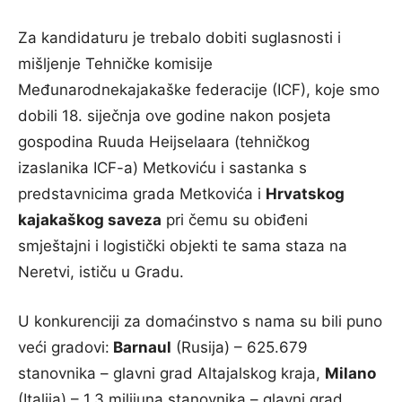
Za kandidaturu je trebalo dobiti suglasnosti i
mišljenje Tehničke komisije
Međunarodnekajakaške federacije (ICF), koje smo
dobili 18. siječnja ove godine nakon posjeta
gospodina Ruuda Heijselaara (tehničkog
izaslanika ICF-a) Metkoviću i sastanka s
predstavnicima grada Metkovića i
Hrvatskog
kajakaškog saveza
pri čemu su obiđeni
smještajni i logistički objekti te sama staza na
Neretvi, ističu u Gradu.
U konkurenciji za domaćinstvo s nama su bili puno
veći gradovi:
Barnaul
(Rusija) – 625.679
stanovnika – glavni grad Altajalskog kraja,
Milano
(Italija) – 1,3 milijuna stanovnika – glavni grad