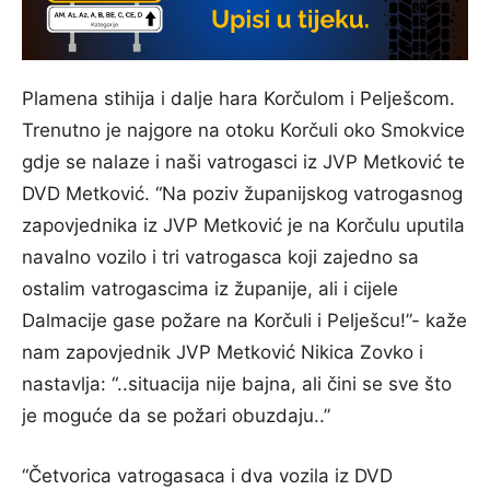
Plamena stihija i dalje hara Korčulom i Pelješcom.
Trenutno je najgore na otoku Korčuli oko Smokvice
gdje se nalaze i naši vatrogasci iz JVP Metković te
DVD Metković. “Na poziv županijskog vatrogasnog
zapovjednika iz JVP Metković je na Korčulu uputila
navalno vozilo i tri vatrogasca koji zajedno sa
ostalim vatrogascima iz županije, ali i cijele
Dalmacije gase požare na Korčuli i Pelješcu!”- kaže
nam zapovjednik JVP Metković Nikica Zovko i
nastavlja: “..situacija nije bajna, ali čini se sve što
je moguće da se požari obuzdaju..”
“Četvorica vatrogasaca i dva vozila iz DVD