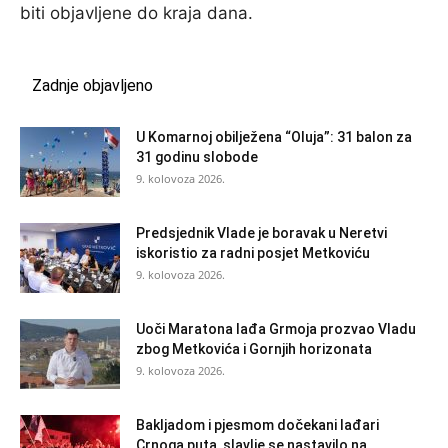
biti objavljene do kraja dana.
Zadnje objavljeno
U Komarnoj obilježena “Oluja”: 31 balon za
31 godinu slobode
9. kolovoza 2026.
Predsjednik Vlade je boravak u Neretvi
iskoristio za radni posjet Metkoviću
9. kolovoza 2026.
Uoči Maratona lađa Grmoja prozvao Vladu
zbog Metkovića i Gornjih horizonata
9. kolovoza 2026.
Bakljadom i pjesmom dočekani lađari
Crnoga puta, slavlje se nastavilo na...