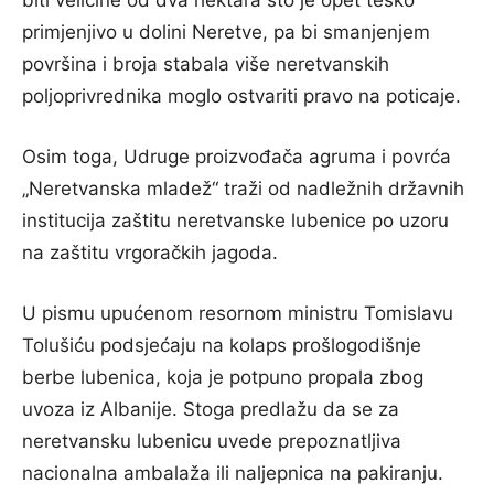
biti veličine od dva hektara što je opet teško
primjenjivo u dolini Neretve, pa bi smanjenjem
površina i broja stabala više neretvanskih
poljoprivrednika moglo ostvariti pravo na poticaje.
Osim toga, Udruge proizvođača agruma i povrća
„Neretvanska mladež“ traži od nadležnih državnih
institucija zaštitu neretvanske lubenice po uzoru
na zaštitu vrgoračkih jagoda.
U pismu upućenom resornom ministru Tomislavu
Tolušiću podsjećaju na kolaps prošlogodišnje
berbe lubenica, koja je potpuno propala zbog
uvoza iz Albanije. Stoga predlažu da se za
neretvansku lubenicu uvede prepoznatljiva
nacionalna ambalaža ili naljepnica na pakiranju.