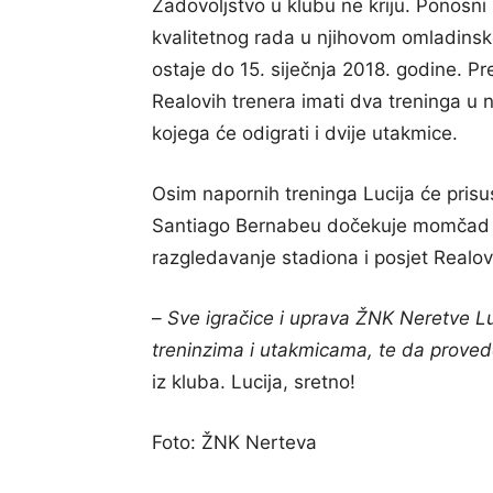
Zadovoljstvo u klubu ne kriju. Ponosni 
kvalitetnog rada u njihovom omladin
ostaje do 15. siječnja 2018. godine. 
Realovih trenera imati dva treninga 
kojega će odigrati i dvije utakmice.
Osim napornih treninga Lucija će prisu
Santiago Bernabeu dočekuje momčad Vi
razgledavanje stadiona i posjet Real
–
Sve igračice i uprava ŽNK Neretve Lu
treninzima i utakmicama, te da prove
iz kluba. Lucija, sretno!
Foto: ŽNK Nerteva