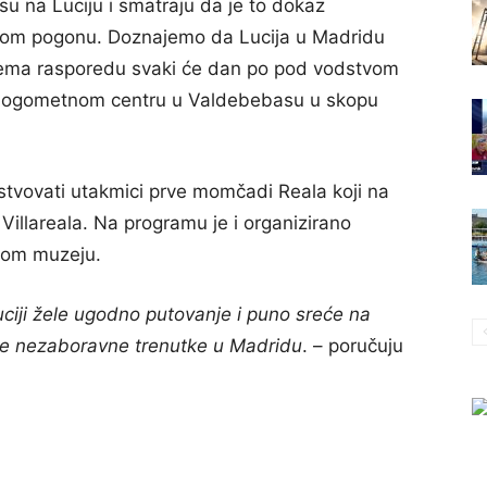
su na Luciju i smatraju da je to dokaz
skom pogonu. Doznajemo da Lucija u Madridu
Prema rasporedu svaki će dan po pod vodstvom
u nogometnom centru u Valdebebasu u skopu
stvovati utakmici prve momčadi Reala koji na
llareala. Na programu je i organizirano
ovom muzeju.
ciji žele ugodno putovanje i puno sreće na
de nezaboravne trenutke u Madridu
. – poručuju