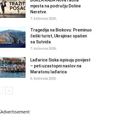
BURZA RADA Nova radna
mjesta na području Doline
Neretve
7. kolovoza 2026.
Tragedija na Biokovu: Preminuo
češki turist, Ukrajinac spašen
sa Sutvida
7. kolovoza 2026.
Lađarice Siska ispisuju povijest
– peti uzastopni naslov na
Maratonu lađarica
6. kolovoza 2026.