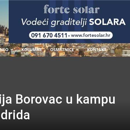
-
INFO
KOLUMNE
OSMRTNICE
KONTAKT
cija Borovac u kampu
adrida