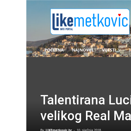
likemetkovic.hr
POČETNA
NAJNOVIJE
VIJESTI
Talentirana Lu
velikog Real M
By
LIKEmetkovic.hr
-
10. siječnja 2018.