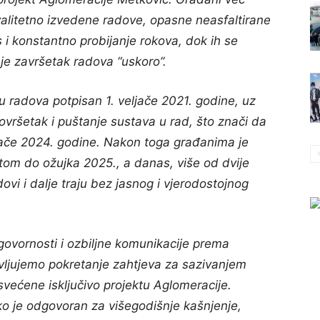
valitetno izvedene radove, opasne neasfaltirane
 i konstantno probijanje rokova, dok ih se
e završetak radova “uskoro”.
 radova potpisan 1. veljače 2021. godine, uz
ovršetak i puštanje sustava u rad, što znači da
eljače 2024. godine. Nakon toga građanima je
tom do ožujka 2025., a danas, više od dvije
vi i dalje traju bez jasnog i vjerodostojnog
ovornosti i ozbiljne komunikacije prema
ljujemo pokretanje zahtjeva za sazivanjem
većene isključivo projektu Aglomeracije.
ko je odgovoran za višegodišnje kašnjenje,