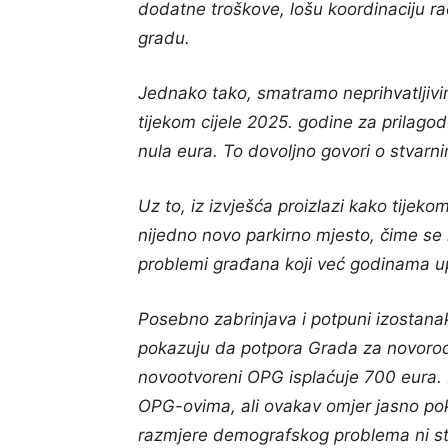
dodatne troškove, lošu koordinaciju rad
gradu.
Jednako tako, smatramo neprihvatljivim 
tijekom cijele 2025. godine za prilag
nula eura. To dovoljno govori o stvarni
Uz to, iz izvješća proizlazi kako tijeko
nijedno novo parkirno mjesto, čime se
problemi građana koji već godinama u
Posebno zabrinjava i potpuni izostanak
pokazuju da potpora Grada za novorođ
novootvoreni OPG isplaćuje 700 eura.
OPG-ovima, ali ovakav omjer jasno po
razmjere demografskog problema ni stv