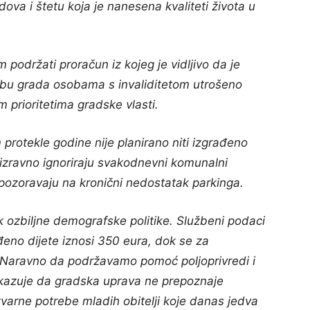
ova i štetu koja je nanesena kvaliteti života u
podržati proračun iz kojeg je vidljivo da je
odbu grada osobama s invaliditetom utrošeno
m prioritetima gradske vlasti.
m protekle godine nije planirano niti izgrađeno
 izravno ignoriraju svakodnevni komunalni
pozoravaju na kronični nedostatak parkinga.
 ozbiljne demografske politike. Službeni podaci
eno dijete iznosi 350 eura, dok se za
 Naravno da podržavamo pomoć poljoprivredi i
kazuje da gradska uprava ne prepoznaje
arne potrebe mladih obitelji koje danas jedva