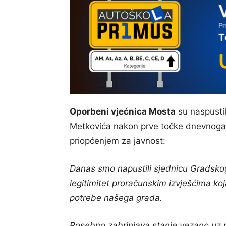
Oporbeni vjećnica Mosta
su naspustil
Metkovića nakon prve točke dnevnoga r
priopćenjem za javnost:
Danas smo napustili sjednicu Gradskog
legitimitet proračunskim izvješćima ko
potrebe našega grada.
Posebno zabrinjava stanje vezano uz p