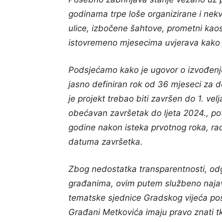
godinama trpe loše organizirane i nek
ulice, izbočene šahtove, prometni kaos
istovremeno mjesecima uvjerava kako j
Podsjećamo kako je ugovor o izvođenju
jasno definiran rok od 36 mjeseci za d
je projekt trebao biti završen do 1. v
obećavan završetak do ljeta 2024., po
godine nakon isteka prvotnog roka, rado
datuma završetka.
Zbog nedostatka transparentnosti, odg
građanima, ovim putem službeno najav
tematske sjednice Gradskog vijeća pos
Građani Metkovića imaju pravo znati t