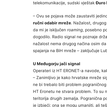
telekomunikacije, sudski vještak
Đuro
– Ovu se pojava može zaustaviti jedin
ručni odabir mreže
. Nažalost, drugog
da mi je isključen
roaming
, posebno po
dogodilo. Radio signal ne poznaje drž
nažalost nema drugog načina osim da 
spajanja na BiH mreže – zaključuje Lu
U Međugorju jači signal
Operateri iz HT ERONET-a navode, kako
– Zanimljivo je kako hrvatske mreže si
ne bi trebalo biti problem pograničnog 
HT Eronetu ne stvara problem. To su n
teritorija drugih zemalja. Pogranična p
je izbjeći; ona se mogu umanjiti, ali teš