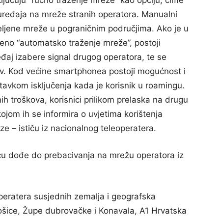
jučuju “ručno traženje mreže” kao opciju, čime
 uređaja na mreže stranih operatora. Manualni
 željene mreže u pograničnim područjima. Ako je u
no “automatsko traženje mreže”, postoji
aj izabere signal drugog operatora, te se
ziv. Kod većine smartphonea postoji mogućnost i
avkom isključenja kada je korisnik u roamingu.
ih troškova, korisnici prilikom prelaska na drugu
om ih se informira o uvjetima korištenja
ze – ističu iz nacionalnog teleoperatera.
u dođe do prebacivanja na mrežu operatora iz
operatera susjednih zemalja i geografska
ošice, Župe dubrovačke i Konavala, A1 Hrvatska