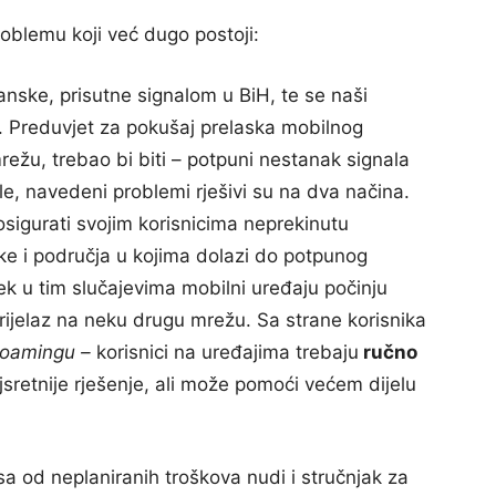
roblemu koji već dugo postoji:
janske, prisutne signalom u BiH, te se naši
a. Preduvjet za pokušaj prelaska mobilnog
mrežu, trebao bi biti – potpuni nestanak signala
e, navedeni problemi rješivi su na dva načina.
sigurati svojim korisnicima neprekinutu
očke i područja u kojima dolazi do potpunog
k u tim slučajevima mobilni uređaju počinju
 prijelaz na neku drugu mrežu. Sa strane korisnika
roamingu –
korisnici na uređajima trebaju
ručno
jsretnije rješenje, ali može pomoći većem dijelu
sa od neplaniranih troškova nudi i stručnjak za