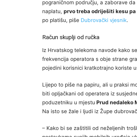
pograničnom području, a zaborave da i
naplatu,
prvo treba odriješiti kesu pa 
po platišu, piše
Dubrovački vjesnik
.
Račun skuplji od ručka
Iz Hrvatskog telekoma navode kako se
frekvencija operatora s obje strane 
pojedini korisnici kratkotrajno koriste
Lijepo to piše na papiru, ali u praksi m
biti opljačkani od operatera iz susje
poduzetniku u mjestu
Prud nedaleko 
Na isto se žale i ljudi iz Župe dubrovačk
– Kako bi se zaštitili od neželjenih tr