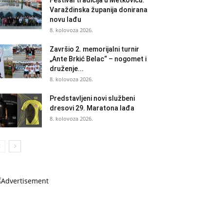
Festival tradicija u Metkoviću:
Varaždinska županija donirana
novu lađu
8. kolovoza 2026.
Završio 2. memorijalni turnir
„Ante Brkić Belac“ – nogomet i
druženje...
8. kolovoza 2026.
Predstavljeni novi službeni
dresovi 29. Maratona lađa
8. kolovoza 2026.