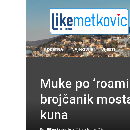
likemetkovic.hr
POČETNA
NAJNOVIJE
VIJESTI
Muke po ‘roamin
brojčanik mosta
kuna
By
LIKEmetkovic.hr
-
28. studenoga 2021.