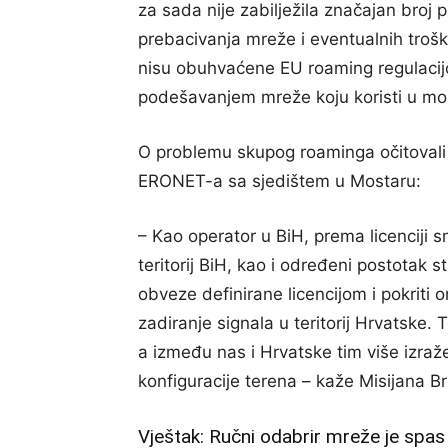
za sada nije zabilježila značajan broj 
prebacivanja mreže i eventualnih tro
nisu obuhvaćene EU roaming regulacijo
podešavanjem mreže koju koristi u mo
O problemu skupog roaminga očitovali 
ERONET-a sa sjedištem u Mostaru:
– Kao operator u BiH, prema licenciji 
teritorij BiH, kao i određeni postotak 
obveze definirane licencijom i pokriti 
zadiranje signala u teritorij Hrvatske. 
a između nas i Hrvatske tim više izraž
konfiguracije terena – kaže Misijana B
Vještak: Ručni odabrir mreže je spas