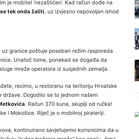
m je mobitel ‘nezaštićen’. Kad račun dođe na
se tek onda žaliti
, uz izvjesno nepovoljan ishod
 uz granice poštuje poseban režim rasporeda
granice. Unatoč tome, ponekad se događa da
 usluge mreže operatora iz susjednih zemalja.
ožete, recimo, u restoranu na teritoriju Hrvatske
dne države. Dogodilo se to jednom našem
Metkovića
. Račun 370 kuna, skuplji od ručka!
e i Mokošice. Riječ je o mobilnoj pirateriji.
oškova, kontinuirano savjetujemo korisnicima da u