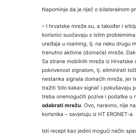
Napominje da je riječ o bilateralnom p
– I hrvatske mreže su, a također i srbi
korisnici suočavaju s istim problemim
uređaja u
roaming
, tj. na neku drugu 
trenutno aktivne (domaće) mreže. Dakl
Sa strane mobilnih mreža iz Hrvatske o
pokrivenost signalom, tj. eliminirati t
nestanka signala domaćih mreža, jer te
tražiti ‘bilo kakav signal’ i pokušavaju
treba onemogućiti pozive i podatke u
odabrati mrežu
. Ovo, naravno, nije na
korisnika – savjetuju iz HT ERONET-a.
Isti recept kao jedini mogući način spa