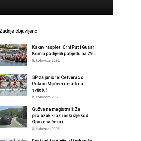
Zadnje objavljeno
Kakav rasplet! Crni Put i Gusari
Komin podijelili pobjedu na 29....
8. kolovoza 2026.
SP za juniore: Četverac s
Rokom Mijićem deseti na
svijetu!
8. kolovoza 2026.
Gužve na magistrali: Za
prolazak kroz raskrižje kod
Opuzena čeka i...
8. kolovoza 2026.