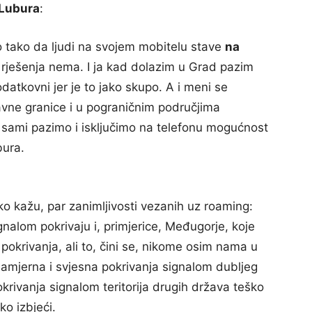
 Lubura
:
o tako da ljudi na svojem mobitelu stave
na
 rješenja nema. I ja kad dolazim u Grad pazim
datkovni jer je to jako skupo. A i meni se
avne granice i u pograničnim područjima
sami pazimo i isključimo na telefonu mogućnost
bura.
 kažu, par zanimljivosti vezanih uz roaming:
gnalom pokrivaju i, primjerice, Međugorje, koje
pokrivanja, ali to, čini se, nikome osim nama u
amjerna i svjesna pokrivanja signalom dubljeg
okrivanja signalom teritorija drugih država teško
ko izbjeći.