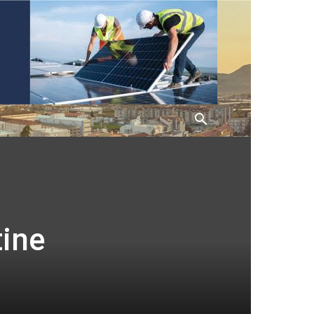
a
tine