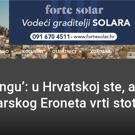
-
INFO
KOLUMNE
OSMRTNICE
KONTAKT
gu’: u Hrvatskoj ste, 
rskog Eroneta vrti sto