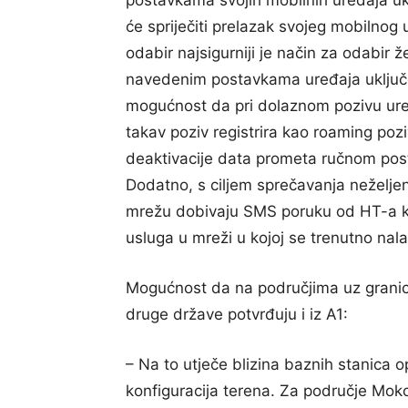
postavkama svojih mobilnih uređaja ukl
će spriječiti prelazak svojeg mobilnog
odabir najsigurniji je način za odabir
navedenim postavkama uređaja uključe
mogućnost da pri dolaznom pozivu uređ
takav poziv registrira kao roaming po
deaktivacije data prometa ručnom post
Dodatno, s ciljem sprečavanja neželjen
mrežu dobivaju SMS poruku od HT-a koj
usluga u mreži u kojoj se trenutno nala
Mogućnost da na područjima uz granic
druge države potvrđuju i iz A1:
– Na to utječe blizina baznih stanica 
konfiguracija terena. Za područje Mok