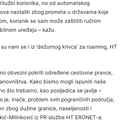
pritužbi korisnika, no od automatskog
škova nastalih zbog prometa u državama koje
m, korisnik se sam može zaštititi ručnim
bilnom uređaju – kažu.
su nam se i iz ‘dežurnog krivca’ za roaming, HT
smo obvezni pokriti određene cestovne pravce,
stanovništva. Kako bismo mogli ispuniti naše
ono što trebamo, kao posljedica se javlja –
To je, inače, problem svih pograničnih područja,
en zbog dužine granice, naseljenosti i
rkić-Milinković iz PR službe HT ERONET-a.