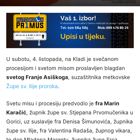
U subotu, 4. listopada, na Kladi je svečanom
procesijom i svetom misom proslavljen blagdan
svetog Franje Asiškoga
, suzaštitnika metkovske
Župe sv. Ilije proroka
.
Svetu misu i procesiju predvodio je
fra Marin
Karačić
, župnik župe sv. Stjepana Prvomučenika u
Gorici, uz suslavlje fra Denisa Šimunovića, župnika
župe sv. Ilije, fra Valentina Radaša, župnog vikara,
te don Mladena Margetu, župnika župe Srca