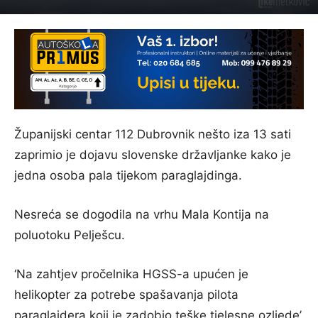
Županijski centar 112 Dubrovnik nešto iza 13 sati
zaprimio je dojavu slovenske državljanke kako je
jedna osoba pala tijekom paraglajdinga.
Nesreća se dogodila na vrhu Mala Kontija na
poluotoku Pelješcu.
‘Na zahtjev pročelnika HGSS-a upućen je
helikopter za potrebe spašavanja pilota
paraglajdera koji je zadobio teške tjelesne ozljede’,