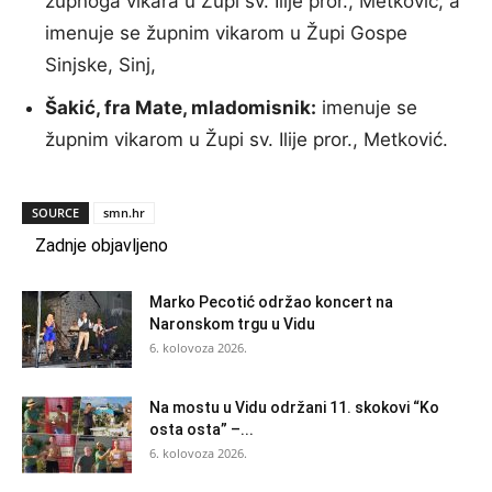
župnoga vikara u Župi sv. Ilije pror., Metković, a
imenuje se župnim vikarom u Župi Gospe
Sinjske, Sinj,
Šakić, fra Mate, mladomisnik:
imenuje se
župnim vikarom u Župi sv. Ilije pror., Metković.
SOURCE
smn.hr
Zadnje objavljeno
Marko Pecotić održao koncert na
Naronskom trgu u Vidu
6. kolovoza 2026.
Na mostu u Vidu održani 11. skokovi “Ko
osta osta” –...
6. kolovoza 2026.