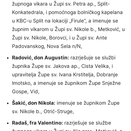
župnoga vikara u Župi sv. Petra ap., Split-
Konkatedrala, i pomoćnoga bolničkog kapelana
u KBC-u Split na lokaciji „Firule“, a imenuje se
župnim vikarom u Župi sv. Nikole b., Metković, u
Župi sv. Nikole, Borovci, i u Župi sv. Ante
Padovanskog, Nova Sela n/N,
Radović, don Augustin:
razrješuje se službi
župnika Župe sv. Jakova ap., Cista Velika, i
upravitelja Župe sv. Ivana Krstitelja, Dobranje
Imotsko, a imenuje se župnikom Župe Snježne
Gospe, Vid,
Šakić, don Nikola:
imenuje se župnikom Župe
sv. Nikole b., Otrić-Struge,
Radaš, fra Valentino:
razrješuje se službe