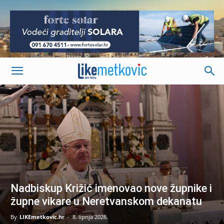
-
Nadbiskup Križić imenovao nove župnike i
župne vikare u Neretvanskom dekanatu
By
LIKEmetkovic.hr
-
8. lipnja 2026.