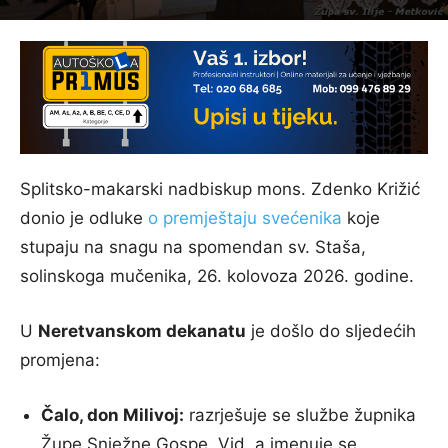
Splitsko-makarski nadbiskup mons. Zdenko Križić
donio je odluke
o premještaju svećenika
koje
stupaju na snagu na spomendan sv. Staša,
solinskoga mučenika, 26. kolovoza 2026. godine.
U
Neretvanskom dekanatu
je došlo do sljedećih
promjena:
Čalo, don Milivoj:
razrješuje se službe župnika
Župe Snježne Gospe, Vid, a imenuje se