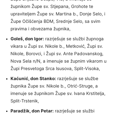
župnikom Župe sv. Stjepana, Grohote te
upraviteljem Župe sv. Martina b., Donje Selo, i
Župe Očišćenja BDM, Srednje Selo, sa svim
pravima i obvezama župnika,
Goleš, don Igor:
razrješuje se službi župnoga
vikara u Župi sv. Nikole b., Metković, Župi sv.
Nikole, Borovci, i Župi sv. Ante Padovanskog,
Nova Sela n/N, a imenuje se župnim vikarom u
Župi Presvetoga Srca Isusova, Split-Visoka,
Kaćunić, don Stanko:
razrješuje se službe
župnika Župe sv. Nikole b., Otrić-Struge, a
imenuje se župnikom Župe sv. Ivana Krstitelja,
Split-Trstenik,
Paradžik, don Petar:
razrješuje se službi