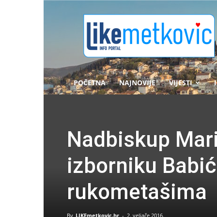
likemetkovic.hr
POČETNA
NAJNOVIJE
VIJESTI
Nadbiskup Marin
izborniku Babi
rukometašima
By
LIKEmetkovic.hr
-
2. veljače 2016.