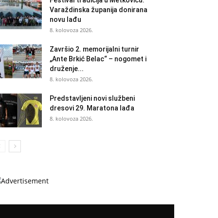
Festival tradicija u Metkoviću:
Varaždinska županija donirana
novu lađu
8. kolovoza 2026.
Završio 2. memorijalni turnir
„Ante Brkić Belac“ – nogomet i
druženje...
8. kolovoza 2026.
Predstavljeni novi službeni
dresovi 29. Maratona lađa
8. kolovoza 2026.