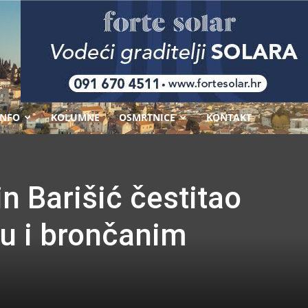
-
INFO
KOLUMNE
OSMRTNICE
KONTAKT
 Barišić čestitao
ću i brončanim