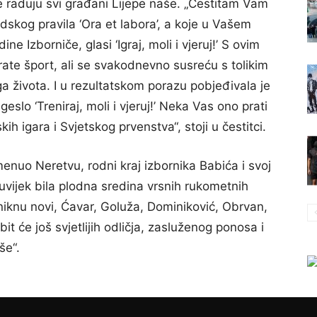
 raduju svi građani Lijepe naše. „Čestitam Vam
udskog pravila ‘Ora et labora’, a koje u Vašem
 Izborniče, glasi ‘Igraj, moli i vjeruj!’ S ovim
prate šport, ali se svakodnevno susreću s tolikim
 života. I u rezultatskom porazu pobjeđivala je
slo ‘Treniraj, moli i vjeruj!’ Neka Vas ono prati
h igara i Svjetskog prvenstva“, stoji u čestitci.
menuo Neretvu, rodni kraj izbornika Babića i svoj
 uvijek bila plodna sredina vrsnih rukometnih
niknu novi, Ćavar, Goluža, Dominiković, Obrvan,
it će još svjetlijih odličja, zasluženog ponosa i
še“.