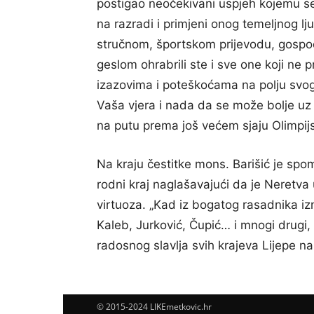
postigao neočekivani uspjeh kojemu se
na razradi i primjeni onog temeljnog lj
stručnom, športskom prijevodu, gospodine
geslom ohrabrili ste i sve one koji ne 
izazovima i poteškoćama na polju svoga
Vaša vjera i nada da se može bolje uz ge
na putu prema još većem sjaju Olimpijski
Na kraju čestitke mons. Barišić je spo
rodni kraj naglašavajući da je Neretva
virtuoza. „Kad iz bogatog rasadnika iz
Kaleb, Jurković, Čupić… i mnogi drugi, b
radosnog slavlja svih krajeva Lijepe na
© 2015-2024 LIKEmetkovic.hr