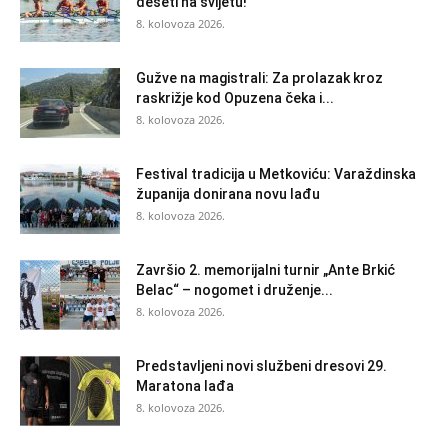
deseti na svijetu!
8. kolovoza 2026.
Gužve na magistrali: Za prolazak kroz
raskrižje kod Opuzena čeka i...
8. kolovoza 2026.
Festival tradicija u Metkoviću: Varaždinska
županija donirana novu lađu
8. kolovoza 2026.
Završio 2. memorijalni turnir „Ante Brkić
Belac“ – nogomet i druženje...
8. kolovoza 2026.
Predstavljeni novi službeni dresovi 29.
Maratona lađa
8. kolovoza 2026.