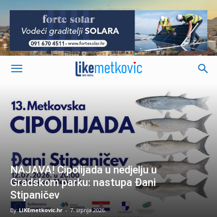
-
NAJAVA! Cipolijada u nedjelju u
Gradskom parku: nastupa Đani
Stipaničev
By
LIKEmetkovic.hr
-
7. srpnja 2026.