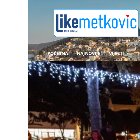
likemetkovic.hr
POČETNA
NAJNOVIJE
VIJESTI