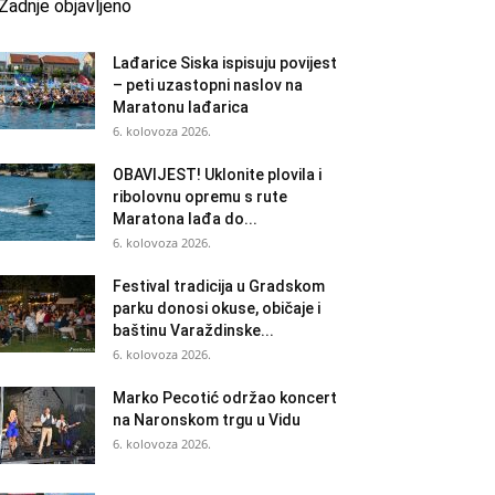
Zadnje objavljeno
Lađarice Siska ispisuju povijest
– peti uzastopni naslov na
Maratonu lađarica
6. kolovoza 2026.
OBAVIJEST! Uklonite plovila i
ribolovnu opremu s rute
Maratona lađa do...
6. kolovoza 2026.
Festival tradicija u Gradskom
parku donosi okuse, običaje i
baštinu Varaždinske...
6. kolovoza 2026.
Marko Pecotić održao koncert
na Naronskom trgu u Vidu
6. kolovoza 2026.