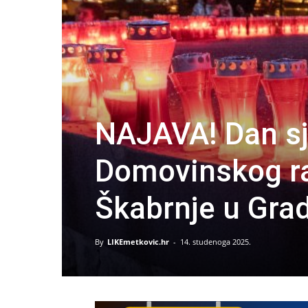
NAJAVA! Dan sj
Domovinskog rat
Škabrnje u Gra
By
LIKEmetkovic.hr
-
14. studenoga 2025.