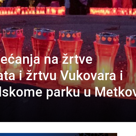
ećanja na žrtve
a i žrtvu Vukovara i
dskome parku u Metko