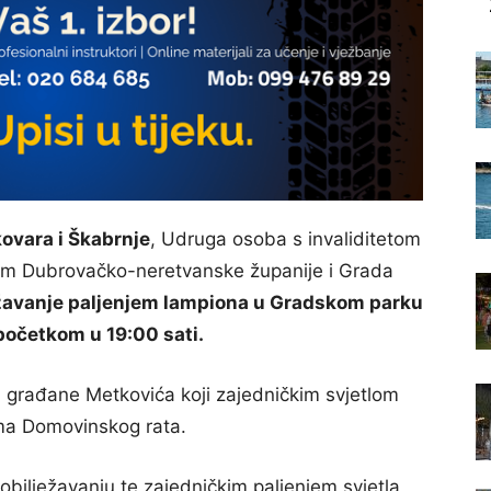
ovara i Škabrnje
, Udruga osoba s invaliditetom
stvom Dubrovačko-neretvanske županije i Grada
ežavanje paljenjem lampiona u Gradskom parku
 početkom u 19:00 sati.
a građane Metkovića koji zajedničkim svjetlom
ama Domovinskog rata.
obilježavanju te zajedničkim paljenjem svjetla