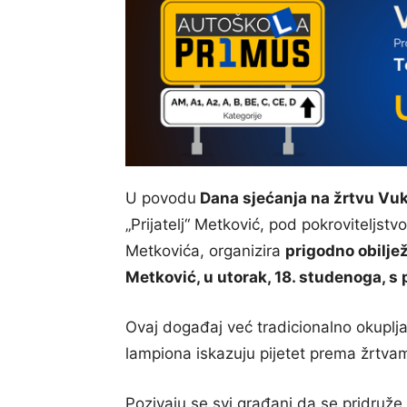
U povodu
Dana sjećanja na žrtvu Vuk
„Prijatelj“ Metković, pod pokrovitelj
Metkovića, organizira
prigodno obilj
Metković, u utorak, 18. studenoga, s
Ovaj događaj već tradicionalno okuplj
lampiona iskazuju pijetet prema žrtv
Pozivaju se svi građani da se pridruže 