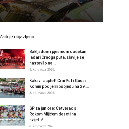
Zadnje objavljeno
Bakljadom i pjesmom dočekani
lađari Crnoga puta, slavlje se
nastavilo na...
8. kolovoza 2026.
Kakav rasplet! Crni Put i Gusari
Komin podijelili pobjedu na 29....
8. kolovoza 2026.
SP za juniore: Četverac s
Rokom Mijićem deseti na
svijetu!
8. kolovoza 2026.