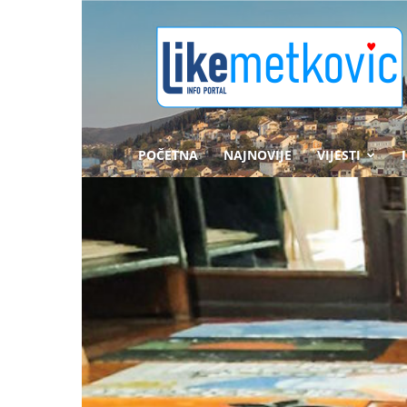
likemetkovic.hr
POČETNA
NAJNOVIJE
VIJESTI