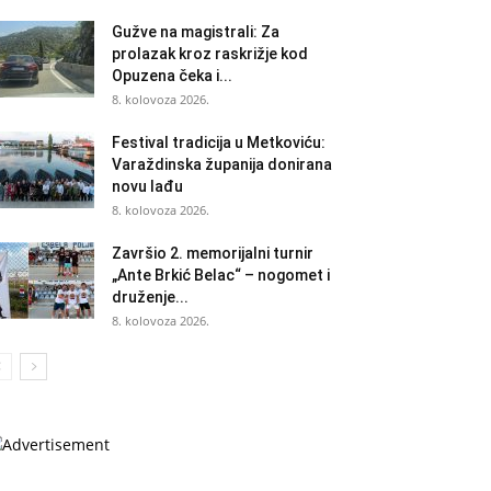
Gužve na magistrali: Za
prolazak kroz raskrižje kod
Opuzena čeka i...
8. kolovoza 2026.
Festival tradicija u Metkoviću:
Varaždinska županija donirana
novu lađu
8. kolovoza 2026.
Završio 2. memorijalni turnir
„Ante Brkić Belac“ – nogomet i
druženje...
8. kolovoza 2026.